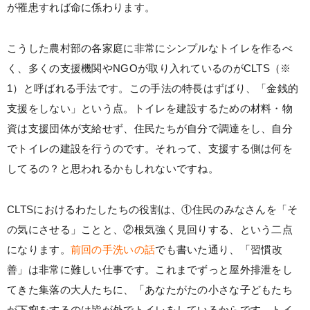
が罹患すれば命に係わります。
こうした農村部の各家庭に非常にシンプルなトイレを作るべ
く、多くの支援機関やNGOが取り入れているのがCLTS（※
1）と呼ばれる手法です。この手法の特長はずばり、「金銭的
支援をしない」という点。トイレを建設するための材料・物
資は支援団体が支給せず、住民たちが自分で調達をし、自分
でトイレの建設を行うのです。それって、支援する側は何を
してるの？と思われるかもしれないですね。
CLTSにおけるわたしたちの役割は、①住民のみなさんを「そ
の気にさせる」ことと、②根気強く見回りする、という二点
になります。
前回の手洗いの話
でも書いた通り、「習慣改
善」は非常に難しい仕事です。これまでずっと屋外排泄をし
てきた集落の大人たちに、「あなたがたの小さな子どもたち
が下痢をするのは皆が外でトイレをしているからです。トイ