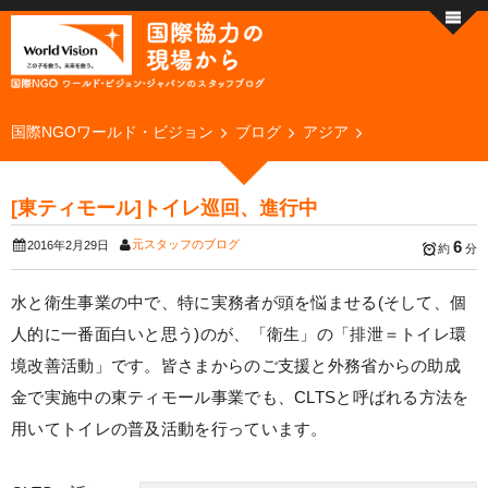
国際NGOワールド・ビジョン
ブログ
アジア
[東ティモール]トイレ巡回、進行中
元スタッフのブログ
6
2016年2月29日
約
分
水と衛生事業の中で、特に実務者が頭を悩ませる(そして、個
人的に一番面白いと思う)のが、「衛生」の「排泄＝トイレ環
境改善活動」です。皆さまからのご支援と外務省からの助成
金で実施中の東ティモール事業でも、CLTSと呼ばれる方法を
用いてトイレの普及活動を行っています。