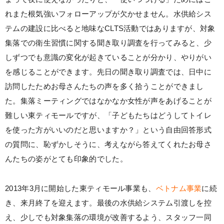
れまた根気強いフォローアップが欠かせません。水供給シス
テムの建設に比べると地味なCLTS活動ではありますが、対象
集落での衛生習慣に関する聞き取り調査を行ってみると、少
しずつでも意識の変化が起きていることが分かり、やりがい
を感じることができます。先日の聞き取り調査では、日中に
訪問したためお母さんたちの声を多く拾うことができまし
た。集落ミーティングではなかなか女性が声をあげることが
難しい東ティモールですが、「子どもたちはどうしてトイレ
を使った方がいいのだと思いますか？」という自由回答形式
の質問に、恥ずかしそうに、考えながら答えてくれたお母さ
んたちの姿がとても印象的でした。
2013年3月に開始した東ティモール事業も、
ベトナム事業
に続
き、来月終了を迎えます。最後の水供給システム引渡しを控
え、少しでも対象集落の環境が改善するよう、スタッフ一同