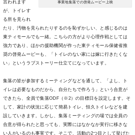
言われます
事業地集落での啓発ムービー上映
が、トイレす
る所を見られ
たり、汚物を見られたりするのを恥ずかしい、と感じるのは
東ティモールでも一緒。こちらの方がより心理作戦としては
強力であり、ほかの援助機関が作った東ティモール保健省推
奨の啓発ムービーも、「トイレのない家には嫁に行きたくな
い」というラブストーリー仕立てになっています。
集落の皆が参加するミーティングなどを通して、「よし、ト
イレは必要なものだから、自分たちで作ろう」という合意が
できたら、全員で集落ODF（※2）の目標日を設定します。そ
して、家計の状況に応じて簡易トイレ、恒久トイレなどを建
設していきます。しかし、集落ミーティングの場では全員の
合意が得られたと思っても、実際にはなかなか実行に移さな
い人がいるのも事実です。そこで、活動の2つ目として挙げた