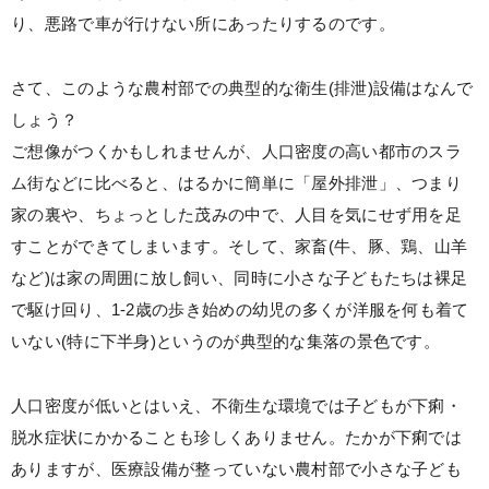
り、悪路で車が行けない所にあったりするのです。
さて、このような農村部での典型的な衛生(排泄)設備はなんで
しょう？
ご想像がつくかもしれませんが、人口密度の高い都市のスラ
ム街などに比べると、はるかに簡単に「屋外排泄」、つまり
家の裏や、ちょっとした茂みの中で、人目を気にせず用を足
すことができてしまいます。そして、家畜(牛、豚、鶏、山羊
など)は家の周囲に放し飼い、同時に小さな子どもたちは裸足
で駆け回り、1-2歳の歩き始めの幼児の多くが洋服を何も着て
いない(特に下半身)というのが典型的な集落の景色です。
人口密度が低いとはいえ、不衛生な環境では子どもが下痢・
脱水症状にかかることも珍しくありません。たかが下痢では
ありますが、医療設備が整っていない農村部で小さな子ども