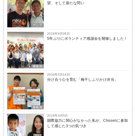
望、そして新たな問い
アジア
2024年6月28日
5年ぶりにボランティア感謝会を開催しました！
事務局
2024年5月14日
分け合う心を育む「梅干しふりかけ弁当」
事務局
2024年4月5日
国際協力に関心がなかった私が、Chosenに参加
して感じた3つの気づき