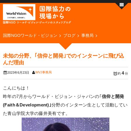
国際NGOワールド・ビジョン
ブログ
事務局
未知の分野、｢信仰と開発｣でのインターンに飛び込
んだ理由
WVJ事務局
4
2023年6月23日
約
分
こんにちは！
昨年の7月からワールド・ビジョン・ジャパンの｢
信仰と開発
(Faith＆Development)｣
分野のインターン生として活動してい
た青山学院大学の藤井美有です。