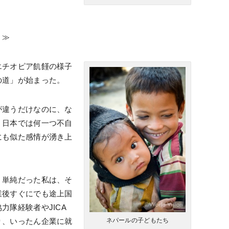
」≫
エチオピア飢饉の様子
の道」が始まった。
が違うだけなのに、な
、日本では何一つ不自
にも似た感情が湧き上
。単純だった私は、そ
業後すぐにでも途上国
力隊経験者やJICA
り、いったん企業に就
ネパールの子どもたち