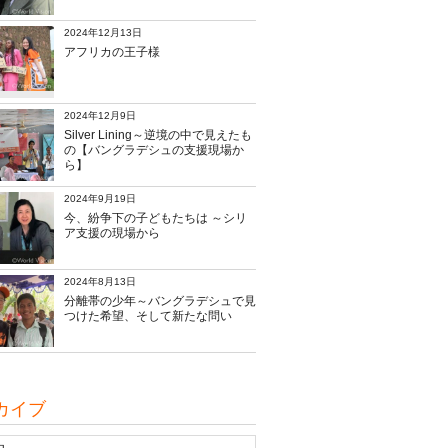
2024年12月13日
アフリカの王子様
2024年12月9日
Silver Lining～逆境の中で見えたも
の【バングラデシュの支援現場か
ら】
2024年9月19日
今、紛争下の子どもたちは ～シリ
ア支援の現場から
2024年8月13日
分離帯の少年～バングラデシュで見
つけた希望、そして新たな問い
カイブ