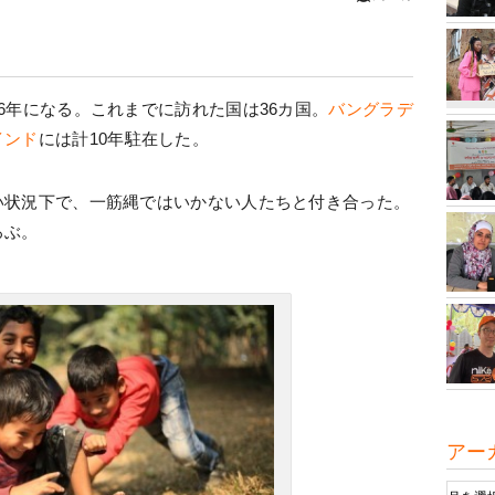
6年になる。これまでに訪れた国は36カ国。
バングラデ
インド
には計10年駐在した。
い状況下で、一筋縄ではいかない人たちと付き合った。
ろぶ。
アー