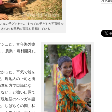
シュの子どもたち。すべての子どもが可能性を
生きられる世界の実現を目指している
デシュだ。青年海外協
し、農業・農村開発に
なかった。平気で嘘を
だ。現地人の上司と衝
の進め方で口論にな
せない」と強い口調で
（現地語のベンガル語
た。しばらくの間、私