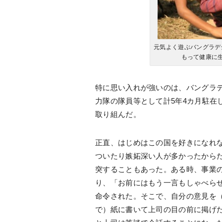
元気よく遊ぶバングラデ
もって健康に
特に思い入れが強いのは、バングラ
力隊の隊員等として計5年4カ月駐在
取り組んだ。
正直、はじめはこの国を好きになれ
ついたり嫉妬深い人が多かったから
突することもあった。ある時、事業
り、「お前にはもう一言もしゃべら
命令された。そこで、自分の意見を
で）紙に書いて上司の目の前に掲げ