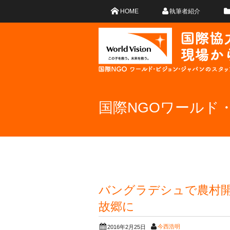
HOME
執筆者紹介
国際NGOワールド
バングラデシュで農村
故郷に
今西浩明
2016年2月25日