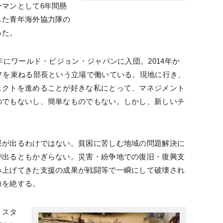
マンとして6年間懸
した青年海外協力隊の
った。
年にワールド・ビジョン・ジャパンに入団。2014年か
フを束ねる部長という立場で働いている。現地に行き、
ェクトを進めることが好きな私にとって、マネジメント
のでもないし、簡単なものでもない。しかし、新しいチ
果が出るわけではない。貧困に苦しむ地域の問題解決に
が出るともかぎらない。災害・紛争地での復旧・復興支
み上げてきた支援の成果が戦闘等で一瞬にして破壊され
像を絶する。
くスタ