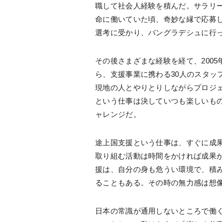
職して社会人経験を積んだ。サラリー
命に働いていた頃、奇妙な縁で応募
選考に受かり、バングラデシュに行
その後さまざまな経験を経て、2005
ら、支援事業に携わる30人のスタッ
現地の人とやりとりしながらプロジ
という仕事は決していつも楽しいも
ャレンジだ。
途上国支援という仕事は、すぐに成
取り組む活動は時間をかければ成果
援は、自分の身も危うい環境で、積
ることもある。その時の無力感は想
日本の常識が通用しないところで働