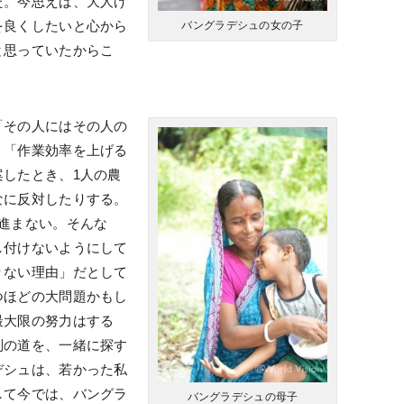
た。今思えば、大人げ
を良くしたいと心から
バングラデシュの女の子
と思っていたからこ
「その人にはその人の
、「作業効率を上げる
したとき、1人の農
なに反対したりする。
進まない。そんな
し付けないようにして
りない理由」だとして
つほどの大問題かもし
最大限の努力はする
別の道を、一緒に探す
デシュは、若かった私
して今では、バングラ
バングラデシュの母子