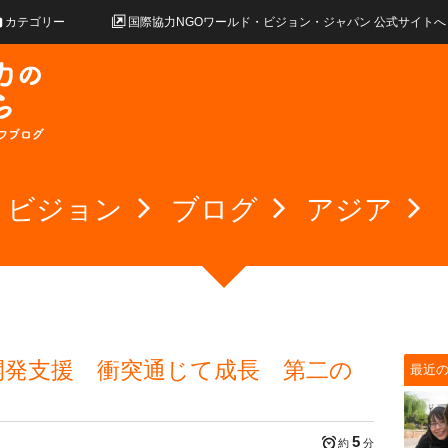
カテゴリー
国際協力NGOワールド・ビジョン・ジャパン 公式サイトへ
・ビジョン
ブログ
アジア
開発支援 衝突通じて成長 第二の
最近
5
約
分