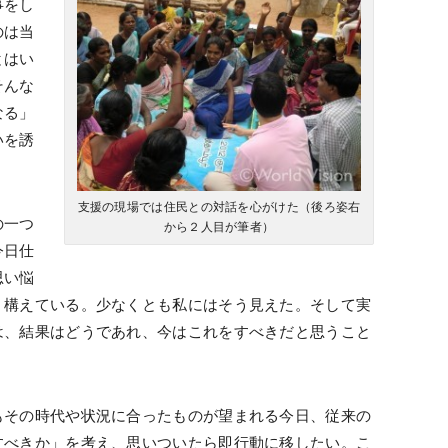
事をし
のは当
とはい
そんな
なる」
いを誘
。
支援の現場では住民との対話を心がけた（後ろ姿右
の一つ
から２人目が筆者）
今日仕
思い悩
く構えている。少なくとも私にはそう見えた。そして実
は、結果はどうであれ、今はこれをすべきだと思うこと
もその時代や状況に合ったものが望まれる今日、従来の
すべきか」を考え、思いついたら即行動に移したい。こ