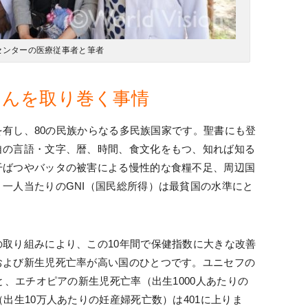
センターの医療従事者と筆者
さんを取り巻く事情
口を有し、80の民族からなる多民族国家です。聖書にも登
自の言語・文字、暦、時間、食文化をもつ、知れば知る
干ばつやバッタの被害による慢性的な食糧不足、周辺国
一人当たりのGNI（国民総所得）は最貧国の水準にと
取り組みにより、この10年間で保健指数に大きな改善
および新生児死亡率が高い国のひとつです。ユニセフの
と、エチオピアの新生児死亡率（出生1000人あたりの
出生10万人あたりの妊産婦死亡数）は401に上りま