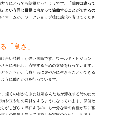
の方々にとっても朗報だったようです。
「信仰は違って
善』という同じ目標に向かって協働することができるの
のイマームが、ワークショップ後に感想を寄せてくださ
る「良さ」
助け合い精神」が強い国民です。ワールド・ビジョン
をさらに強化し、応援するための支援を行っています。
子どもたちが、心身ともに健やかに生きることができる
くように働きかけを行っています。
は、遠くの村から来た妊婦さんたちが滞在する時のため
穀物や豆や油の寄付をするようになっています。保健セ
たちがしばらく滞在するのにも十分な量の食糧が常に蓄
染拡大の影響を受けて困窮した家庭のために、地域の