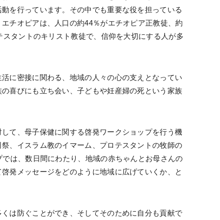
活動を行っています。その中でも重要な役を担っている
エチオピアは、人口の約44％がエチオピア正教徒、約
ロテスタントのキリスト教徒で、信仰を大切にする人が多
生活に密接に関わる、地域の人々の心の支えとなってい
族の喜びにも立ち会い、子どもや妊産婦の死という家族
対して、母子保健に関する啓発ワークショップを行う機
司祭、イスラム教のイマーム、プロテスタントの牧師の
プでは、数日間にわたり、地域の赤ちゃんとお母さんの
て啓発メッセージをどのように地域に広げていくか、と
多くは防ぐことができ、そしてそのために自分も貢献で