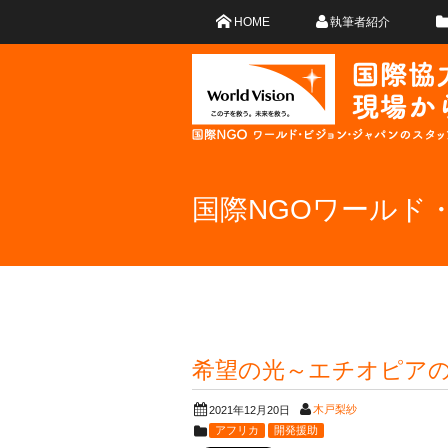
HOME
執筆者紹介
国際NGOワールド
希望の光～エチオピア
木戸梨紗
2021年12月20日
アフリカ
開発援助