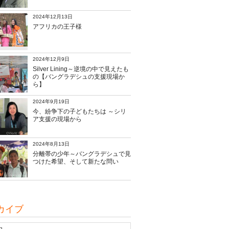
2024年12月13日
アフリカの王子様
2024年12月9日
Silver Lining～逆境の中で見えたも
の【バングラデシュの支援現場か
ら】
2024年9月19日
今、紛争下の子どもたちは ～シリ
ア支援の現場から
2024年8月13日
分離帯の少年～バングラデシュで見
つけた希望、そして新たな問い
カイブ