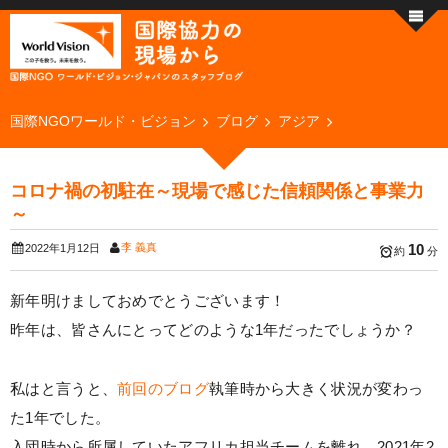
国際NGOワールド・ビジョン
ブログ
アジア
コロナ禍の初駐在～現場で感じた信頼関係と事業力
～
李 義真
10
2022年1月12日
約
分
新年明けましておめでとうございます！
昨年は、皆さんにとってどのような1年だったでしょうか？
私はと言うと、
前回のブログ
執筆時から大きく状況が変わっ
た1年でした。
入団時から所属していたアフリカ担当チームを離れ、2021年2