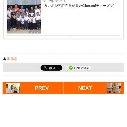
2022年7月22日
カンボジア駐在員が見たChosen[チョーズン]
アジア
李 義真
PREV
NEXT