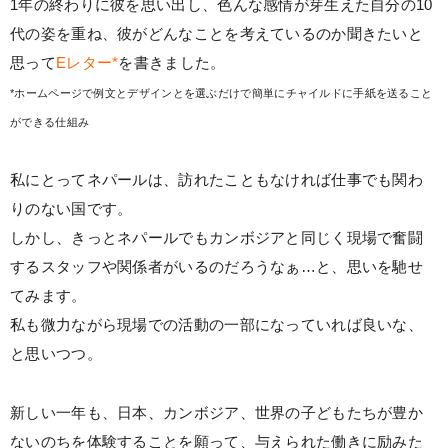
1年の終わりに彼を思い出し、色んな感情が芽生えた自分の10
代の姿を重ね、彼がどんなことを考えているのか聞きたいと
思って
Eレター*
を書きました。
*ホームページで例文とデザインとを選ぶだけで簡単にチャイルドに手紙を送ること
ができる仕組み
私にとってネパールは、訪れたこともなければ仕事でも関わ
りのない国です。
しかし、きっとネパールでもカンボジアと同じく現場で奮闘
するスタッフや関係者がいるのだろうなぁ…と、思いを馳せ
てみます。
私も微力ながら現場での活動の一部になっていれば良いな、
と思いつつ。
新しい一年も、日本、カンボジア、世界の子どもたちが豊か
ないのちを体験することを願って、与えられた働きに励みた