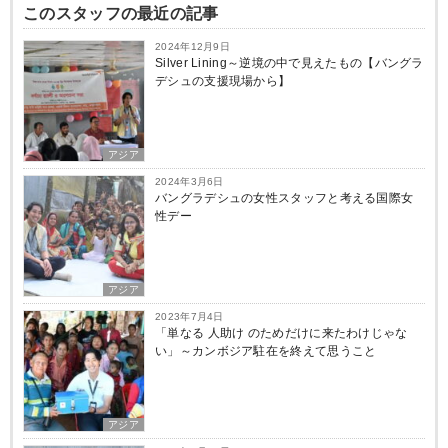
このスタッフの最近の記事
2024年12月9日
Silver Lining～逆境の中で見えたもの【バングラ
デシュの支援現場から】
アジア
2024年3月6日
バングラデシュの女性スタッフと考える国際女
性デー
アジア
2023年7月4日
「単なる 人助け のためだけに来たわけじゃな
い」～カンボジア駐在を終えて思うこと
アジア