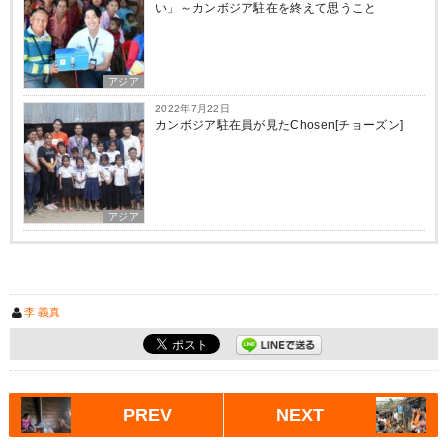
い」～カンボジア駐在を終えて思うこと
アジア
2022年7月22日
カンボジア駐在員が見たChosen[チョーズン]
アジア
李 義真
PREV
NEXT