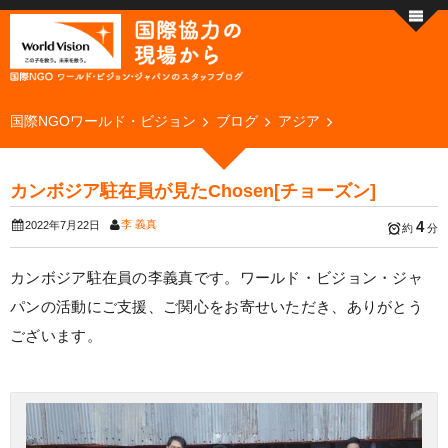
国際NGOワールド・ビジョン
ブログ
アジア
カンボジア駐在員が見たChosen[チョーズン]
李 義真
4
2022年7月22日
約
分
カンボジア駐在員の李義真です。ワールド・ビジョン・ジャ
パンの活動にご支援、ご関心をお寄せいただき、ありがとう
ございます。