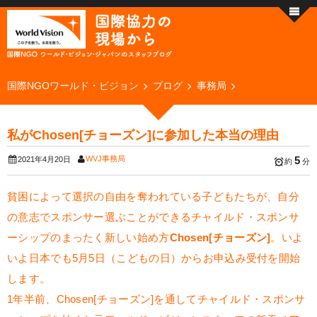
国際NGOワールド・ビジョン
ブログ
事務局
私がChosen[チョーズン]に参加した本当の理由
WVJ事務局
5
2021年4月20日
約
分
貧困によって選択の自由を奪われている子どもたちが、自分
の意志でスポンサー選ぶことができるチャイルド・スポンサ
ーシップのまったく新しい始め方
Chosen[チョーズン]
。いよ
いよ日本でも5月5日（こどもの日）からお申込み受付を開始
します。
1年半前、Chosen[チョーズン]を通してチャイルド・スポンサ