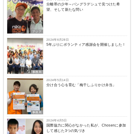
分離帯の少年～バングラデシュで見つけた希
望、そして新たな問い
アジア
2024年6月28日
5年ぶりにボランティア感謝会を開催しました！
事務局
2024年5月14日
分け合う心を育む「梅干しふりかけ弁当」
事務局
2024年4月5日
国際協力に関心がなかった私が、Chosenに参加
して感じた3つの気づき