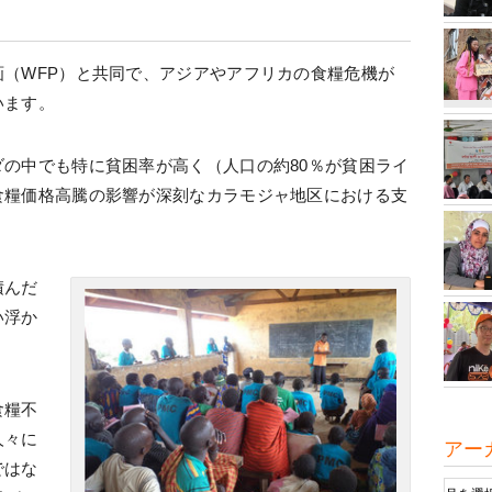
（WFP）と共同で、アジアやアフリカの食糧危機が
います。
の中でも特に貧困率が高く（人口の約80％が貧困ライ
食糧価格高騰の影響が深刻なカラモジャ地区における支
。
積んだ
い浮か
食糧不
人々に
アー
ではな