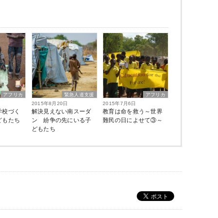
アフリカ
緊急人道支援
アフリカ
2015年8月20日
2015年7月6日
学校づく
解決見えない南スーダ
教育は命を救う～世界
どもたち
ン 紛争の先にいる子
難民の日によせて③～
どもたち