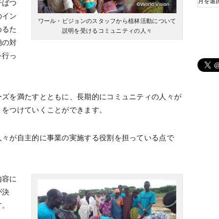
干ばつ
のイン
ワール・ビジョンのスタッフから植林活動について
めるた
説明を受けるコミュニティの人々
働の対
を行っ
ーズを満たすとともに、長期的にコミュニティの人々が
」をつけていくことができます。
人々が自主的に事業の実施する役割を担っている点で
内容に
が決
す。