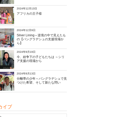
2024年12月13日
アフリカの王子様
2024年12月9日
Silver Lining～逆境の中で見えたも
の【バングラデシュの支援現場か
ら】
2024年9月19日
今、紛争下の子どもたちは ～シリ
ア支援の現場から
2024年8月13日
分離帯の少年～バングラデシュで見
つけた希望、そして新たな問い
カイブ