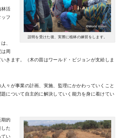
植林活
タッフ
説明を受けた後、実際に植林の練習をします。
々は、
度は周
ていきます。（木の苗はワールド・ビジョンが支給しま
の人々が事業の計画、実施、監理にかかわっていくこと
問題について自主的に解決していく能力を身に着けてい
長期的
差した
ってい