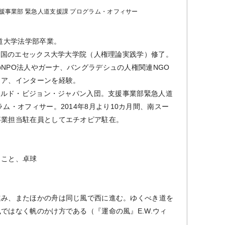
援事業部 緊急人道支援課 プログラム・オフィサー
海道大学法学部卒業。
、英国のエセックス大学大学院（人権理論実践学）修了。
NPO法人やガーナ、バングラデシュの人権関連NGO
ィア、インターンを経験。
ワールド・ビジョン・ジャパン入団。支援事業部緊急人道
ラム・オフィサー。2014年8月より10カ月間、南スー
事業担当駐在員としてエチオピア駐在。
うこと、卓球
】
進み、またほかの舟は同じ風で西に進む。ゆくべき道を
ではなく帆のかけ方である（『運命の風』E.W.ウィ