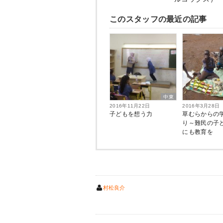
このスタッフの最近の記事
中東
2016年11月22日
2016年3月28日
子どもを想う力
草むらからの
り～難民の子
にも教育を
村松良介