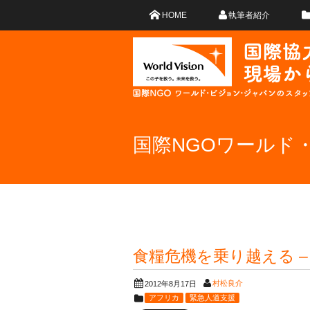
HOME
執筆者紹介
国際NGOワールド
食糧危機を乗り越える –
村松良介
2012年8月17日
アフリカ
緊急人道支援