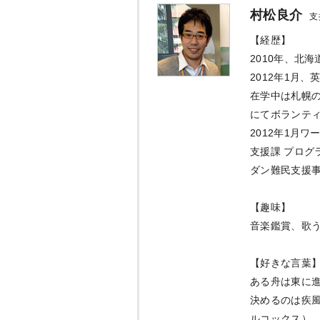
村松良介
支
【経歴】
2010年、北
2012年1月
在学中は札幌の
にてボランテ
2012年1月
支援課 プログ
ダン難民支援
【趣味】
音楽鑑賞、歌
【好きな言葉
ある舟は東に
決めるのは疾風
ルコックス）