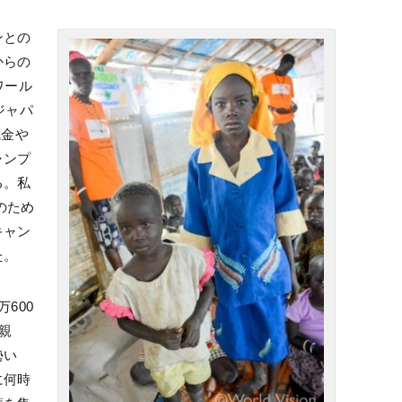
ンとの
からの
ワール
ジャパ
成金や
ャンプ
る。私
のため
キャン
た。
600
親
勢い
に何時