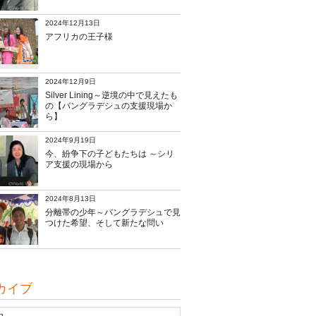
2024年12月13日
アフリカの王子様
2024年12月9日
Silver Lining～逆境の中で見えたも
の【バングラデシュの支援現場か
ら】
2024年9月19日
今、紛争下の子どもたちは ～シリ
ア支援の現場から
2024年8月13日
分離帯の少年～バングラデシュで見
つけた希望、そして新たな問い
カイブ