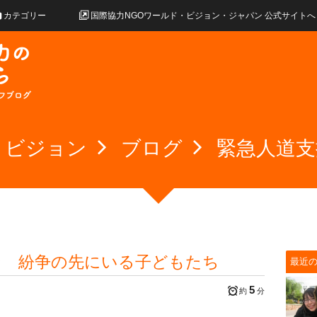
カテゴリー
国際協力NGOワールド・ビジョン・ジャパン 公式サイトへ
・ビジョン
ブログ
緊急人道支
ン 紛争の先にいる子どもたち
最近
5
約
分