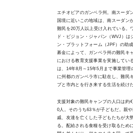
エチオピアのガンベラ州。南スーダ
国境に近いこの地域は、南スーダン
難民を20万人以上受け入れている。
ド・ビジョン・ジャパン（WVJ）は
ン・プラットフォーム（JPF）の助
募金によって、ガンベラ州の難民キ
における教育支援事業を実施してい
は、14年8月～15年5月まで事業管理
に州都のガンベラ市に駐在し、難民
プと市内とを行き来する生活を続け
支援対象の難民キャンプの人口は約4万
0人。そのうち63％が子どもだ。親や
戚、友達を亡くした子どもたちが大
る。配給される食糧を受け取るため