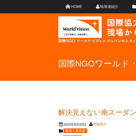
HOME
執筆者紹介
国際NGOワールド
解決見えない南スーダ
村松良介
2015年8月20日
緊急人道支援