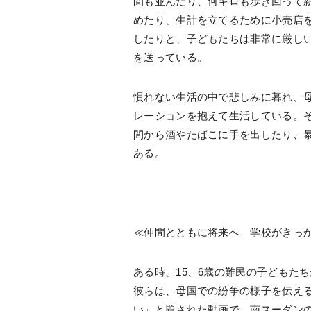
間も並んだり、何キロも歩き回って
めたり、生計を立てるために小売店
したりと、子どもたちは非常に厳し
を送っている。
慣れない生活の中で悲しみに暮れ、
レーションを抱えて生活している。
間から酒やたばこに手を出したり、
ある。
≪仲間とともに将来へ 学校がきっ
ある時、15、6歳の難民の子どもた
彼らは、母国での紛争の様子を伝え
い」と題された動画で、南スーダン