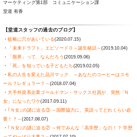
マーケティング第1部 コミュニケーション課
堂道 有香
【堂道スタッフの過去のブログ】
・
蚊帳に穴があいている
(2020.07.15)
・
「未来ドラフト」エピソード０～誕生秘話～
(2019.10.04)
・
「限界」って、なんだろう
(2019.09.06)
・
「死」を知っている子どもたち
(2019.02.05)
・
私の人生を変えた品川マック ～あなたのコーヒーはスモ
ール？レギュラー？～
(2018.07.04)
・
大手外資系企業ゴールドマン・サックス社員が、突然「N
女」になったワケ
(2017.09.11)
・
｢Ｎ女｣の謎に迫る③ ～国際協力に、英語ってどれくらい必
要！？～
(2017.08.07)
・
｢Ｎ女｣の謎に迫る② ～何でみんな「高学歴」なの！？ 学歴
ってやっぱり大事？～
(2017.07.10)