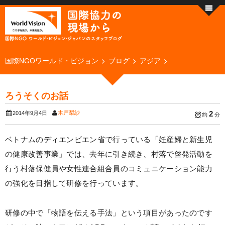
国際NGOワールド・ビジョン
ブログ
アジア
ろうそくのお話
木戸梨紗
2
2014年9月4日
約
分
ベトナムのディエンビエン省で行っている「妊産婦と新生児
の健康改善事業」では、去年に引き続き、村落で啓発活動を
行う村落保健員や女性連合組合員のコミュニケーション能力
の強化を目指して研修を行っています。
研修の中で「物語を伝える手法」という項目があったのです