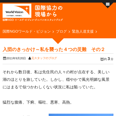
国際NGOワールド・ビジョン
ブログ
緊急人道支援
入団のきっかけ～私を襲った４つの災難 その２
元スタッフのブログ
3
2011年9月20日
約
分
それから数日後、私は先住民の人々の村が点在する、美しい
湖のほとりを旅していた。しかし、穏やかで風光明媚な風景
にはまるで似つかわしくない状況に私は陥っていた。
猛烈な腹痛、下痢、嘔吐、悪寒、高熱。