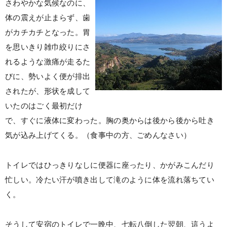
さわやかな気候なのに、
体の震えが止まらず、歯
がカチカチとなった。胃
を思いきり雑巾絞りにさ
れるような激痛が走るた
びに、勢いよく便が排出
されたが、形状を成して
いたのはごく最初だけ
で、すぐに液体に変わった。胸の奥からは後から後から吐き
気が込み上げてくる。（食事中の方、ごめんなさい）
トイレではひっきりなしに便器に座ったり、かがみこんだり
忙しい。冷たい汗が噴き出して滝のように体を流れ落ちてい
く。
そうして安宿のトイレで一晩中、七転八倒した翌朝、這うよ