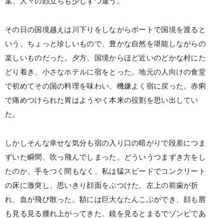
葉、人々の顔立ちも少しずつ違う。
その日の国境越えは川下りをしながらボートで国境を渡ると
いう、ちょっと珍しいもので、豊かな自然を堪能しながらの
楽しいものだった。夕方、国境からほど近いのどかな村にた
どり着き、小さなホテルに宿をとった。地元の人向けの食堂
で初めてその国の料理を味わい、機嫌よく宿に戻った。赤痢
で痛めつけられた胃はようやく本来の役割を思い出してい
た。
しかしそんな幸せな気分も宿の入り口の暗がりで段差につま
ずいた瞬間、吹っ飛んでしまった。どういうつまずき方をし
たのか、手をつく間もなく、私は猛スピードでコンクリート
の床に激突し、思いきり顔面をぶつけた。左上の前歯が折
れ、血が飛び散った。額には巨大なたんこぶができ、顔も唇
も見る見る腫れ上がってきた。鏡を見るとまるでゾンビであ