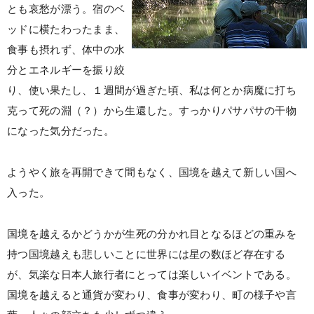
とも哀愁が漂う。宿のベ
ッドに横たわったまま、
食事も摂れず、体中の水
分とエネルギーを振り絞
り、使い果たし、１週間が過ぎた頃、私は何とか病魔に打ち
克って死の淵（？）から生還した。すっかりパサパサの干物
になった気分だった。
ようやく旅を再開できて間もなく、国境を越えて新しい国へ
入った。
国境を越えるかどうかが生死の分かれ目となるほどの重みを
持つ国境越えも悲しいことに世界には星の数ほど存在する
が、気楽な日本人旅行者にとっては楽しいイベントである。
国境を越えると通貨が変わり、食事が変わり、町の様子や言