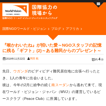
国際NGOワールド・ビジョン
ブログ
アフリカ
『喉かわいたね』が招いた愛～NGOスタッフの記憶
に残る「ギフト」(2)～ある難民からのプレゼント～
岡田 航
4
2018年11月22日
約
分
先日、
ウガンダ
のビディビディ難民居住地に出張へ行ったと
き、1人の青年に出会いました。
彼は、今年の2月に紛争の続く
南スーダン
から逃れて来て、現
在ワールド・ビジョン・ジャパン（WVJ）の運営しているピ
ースクラブ（Peace Club）に所属しています。