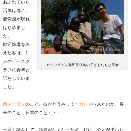
あふれていた
活気は薄れ、
疲労感が現れ
はじめまし
た。
歓迎準備を終
えた私は、1
人のピースク
ビディビディ難民居住地の子どもたちと筆者
ラブの青年と
話をしていま
した。
南スーダン
のこと、彼がどうやって
ウガンダ
へ来たのか、将
来のこと、日本のこと・・・
一通り話をして、話題がなくなった頃、私は「のどが渇いた