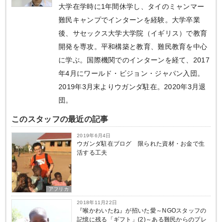
大学在学時に1年間休学し、タイのミャンマー
難民キャンプでインターンを経験。大学卒業
後、サセックス大学大学院（イギリス）で教育
開発を専攻。平和構築と教育、難民教育を中心
に学ぶ。国際機関でのインターンを経て、2017
年4月にワールド・ビジョン・ジャパン入団。
2019年3月末よりウガンダ駐在。2020年3月退
団。
このスタッフの最近の記事
2019年6月4日
ウガンダ駐在ブログ 限られた資材・お金で生
活する工夫
アフリカ
2018年11月22日
『喉かわいたね』が招いた愛～NGOスタッフの
記憶に残る「ギフト」(2)～ある難民からのプレ