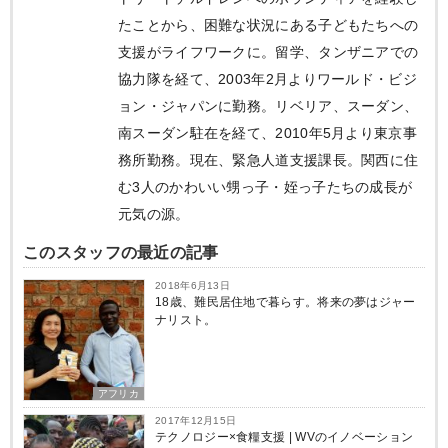
たことから、困難な状況にある子どもたちへの
支援がライフワークに。留学、タンザニアでの
協力隊を経て、2003年2月よりワールド・ビジ
ョン・ジャパンに勤務。リベリア、スーダン、
南スーダン駐在を経て、2010年5月より東京事
務所勤務。現在、緊急人道支援課長。関西に住
む3人のかわいい甥っ子・姪っ子たちの成長が
元気の源。
このスタッフの最近の記事
2018年6月13日
18歳、難民居住地で暮らす。将来の夢はジャー
ナリスト。
アフリカ
2017年12月15日
テクノロジー×食糧支援 | WVのイノベーション