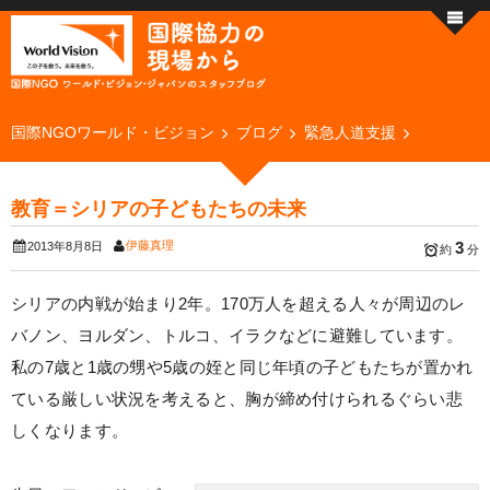
国際NGOワールド・ビジョン
ブログ
緊急人道支援
教育＝シリアの子どもたちの未来
伊藤真理
3
2013年8月8日
約
分
シリアの内戦が始まり2年。170万人を超える人々が周辺のレ
バノン、ヨルダン、トルコ、イラクなどに避難しています。
私の7歳と1歳の甥や5歳の姪と同じ年頃の子どもたちが置かれ
ている厳しい状況を考えると、胸が締め付けられるぐらい悲
しくなります。