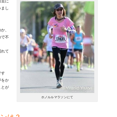
過去に
みまし
のか、
ので不
慣れて
です
声をか
ことが
ホノルルマラソンにて
ョンは？