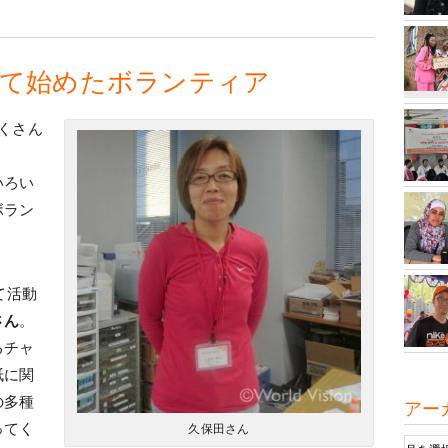
って始めたボランティア
くさん
。
いろい
ボラン
て活動
さん
。
るチャ
紙に関
の多種
アー
ってく
久保田さん