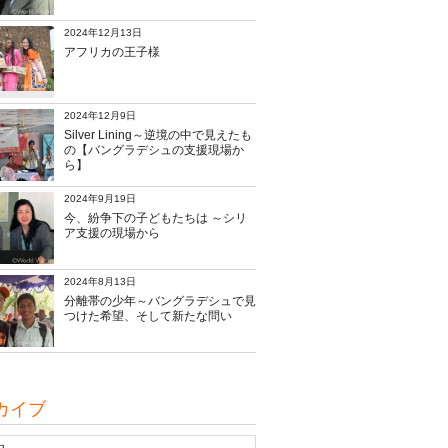
2024年12月13日
アフリカの王子様
2024年12月9日
Silver Lining～逆境の中で見えたも
の【バングラデシュの支援現場か
ら】
2024年9月19日
今、紛争下の子どもたちは ～シリ
ア支援の現場から
2024年8月13日
分離帯の少年～バングラデシュで見
つけた希望、そして新たな問い
カイブ