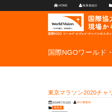
HOME
執筆者紹介
国際NGOワールド
東京マラソン2020チ
WVJ事務局
2019年7月10日
事務局