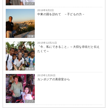
アジア
2016年8月2日
中東の国を訪れて －子どもの力－
中東
2015年12月21日
「今、私にできること」～大切な存在だと伝え
たくて～
事務局
2015年1月26日
カンボジアの美容室から
アジア