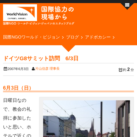
国際NGOワールド・ビジョン
ブログ
アドボカシー
ドイツG8サミット訪問 6/3日
片山信彦 理事長
2
2007年6月3日
約
分
6月3日（日）
日曜日なの
で、教会の礼
拝に参加した
いと思い、ホ
テルで近くの