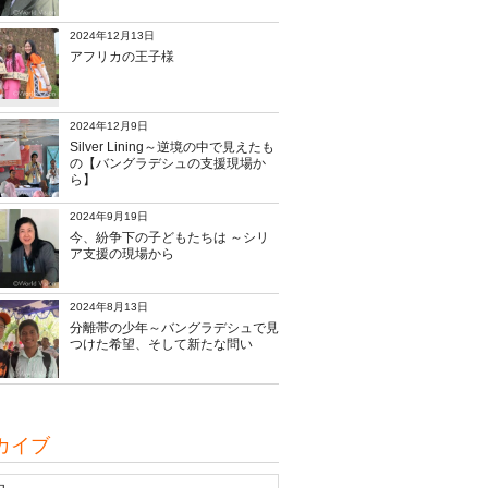
2024年12月13日
アフリカの王子様
2024年12月9日
Silver Lining～逆境の中で見えたも
の【バングラデシュの支援現場か
ら】
2024年9月19日
今、紛争下の子どもたちは ～シリ
ア支援の現場から
2024年8月13日
分離帯の少年～バングラデシュで見
つけた希望、そして新たな問い
カイブ