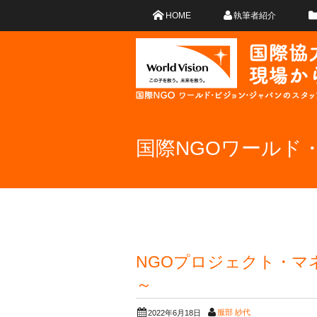
HOME
執筆者紹介
国際NGOワールド
NGOプロジェクト・マ
～
服部 紗代
2022年6月18日