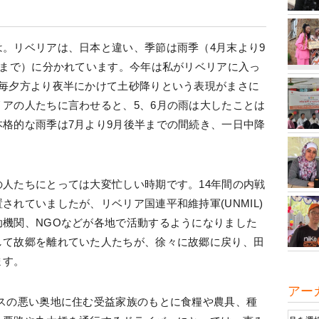
。リベリアは、日本と違い、季節は雨季（4月末より9
頭まで）に分かれています。今年は私がリベリアに入っ
。毎夕方より夜半にかけて土砂降りという表現がまさに
アの人たちに言わせると、5、6月の雨は大したことは
格的な雨季は7月より9月後半までの間続き、一日中降
人たちにとっては大変忙しい時期です。14年間の内戦
れていましたが、リベリア国連平和維持軍(UNMIL)
機関、NGOなどが各地で活動するようになりました
して故郷を離れていた人たちが、徐々に故郷に戻り、田
ます。
アー
スの悪い奥地に住む受益家族のもとに食糧や農具、種