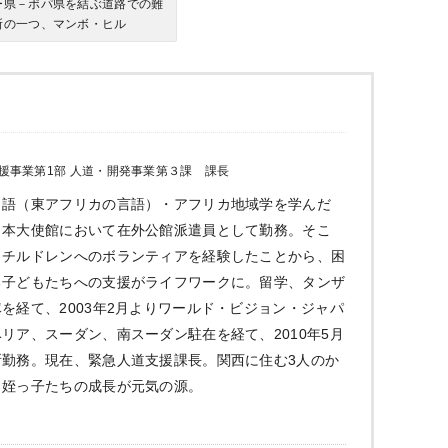
ー県－ポパ県を結ぶ道路での難
所の一つ、マンボ・ヒル
援事業第1部 人道・開発事業第３課 課長
リ語（東アフリカの言語）・アフリカ地域学を学んだ
日本大使館において在外公館派遣員として勤務。そこ
トチルドレンへのボランティアを経験したことから、困
る子どもたちへの支援がライフワークに。留学、タンザ
を経て、2003年2月よりワールド・ビジョン・ジャパ
リア、スーダン、南スーダン駐在を経て、2010年5月
所勤務。現在、緊急人道支援課長。関西に住む3人のか
・姪っ子たちの成長が元気の源。