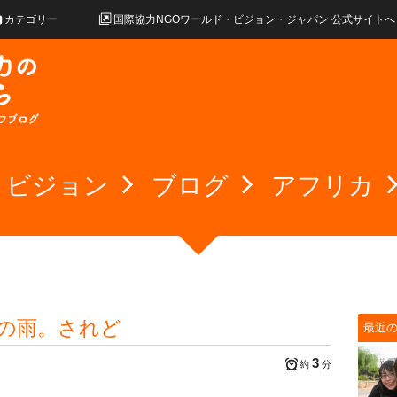
カテゴリー
国際協力NGOワールド・ビジョン・ジャパン 公式サイトへ
・ビジョン
ブログ
アフリカ
みの雨。されど
最近
3
約
分