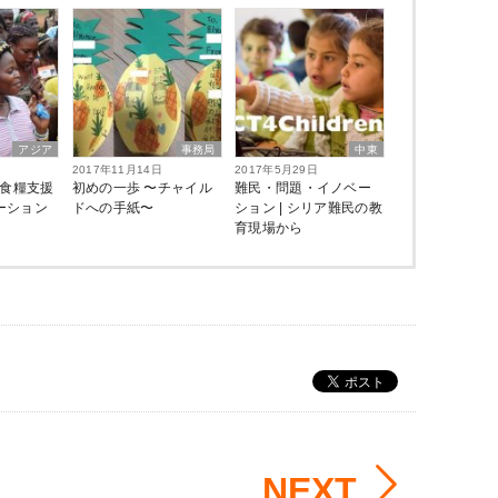
アジア
事務局
中東
2017年11月14日
2017年5月29日
×食糧支援
初めの一歩 〜チャイル
難民・問題・イノベー
ベーション
ドへの手紙〜
ション | シリア難民の教
育現場から
NEXT