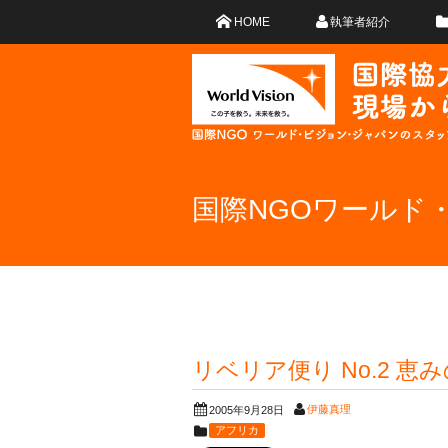
HOME
執筆者紹介
国際NGOワールド
リベリア便り No.2 恵
伊藤真理
2005年9月28日
アフリカ