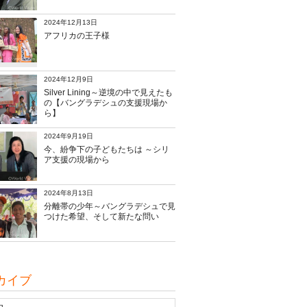
2024年12月13日
アフリカの王子様
2024年12月9日
Silver Lining～逆境の中で見えたも
の【バングラデシュの支援現場か
ら】
2024年9月19日
今、紛争下の子どもたちは ～シリ
ア支援の現場から
2024年8月13日
分離帯の少年～バングラデシュで見
つけた希望、そして新たな問い
カイブ