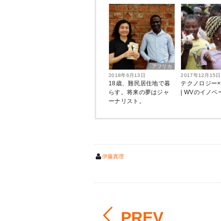
アフリカ
2018年6月13日
2017年12月15日
18歳、難民居住地で暮
テクノロジー
らす。将来の夢はジャ
| WVのイノ
ーナリスト。
伊藤真理
PREV