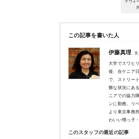
テウォ
この記事を書いた人
伊藤真理
支
大学でスワヒ
後、在ケニア
で、ストリー
難な状況にあ
ニアでの協力隊
ンに勤務。リベ
より東京事務
わいい甥っ子
このスタッフの最近の記事