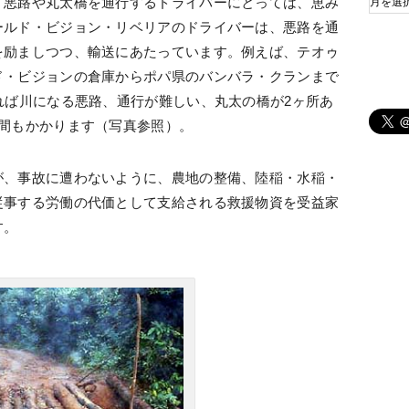
、悪路や丸太橋を通行するドライバーにとっては、恵み
ールド・ビジョン・リベリアのドライバーは、悪路を通
を励ましつつ、輸送にあたっています。例えば、テオゥ
ド・ビジョンの倉庫からポパ県のバンバラ・クランまで
れば川になる悪路、通行が難しい、丸太の橋が2ヶ所あ
時間もかかります（写真参照）。
が、事故に遭わないように、農地の整備、陸稲・水稲・
従事する労働の代価として支給される救援物資を受益家
す。