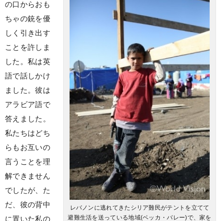
の口からおも
ちゃの銃を優
しく引き出す
ことを許しま
した。私は英
語で話しかけ
ました。彼は
アラビア語で
答えました。
私たちはどち
らもお互いの
言うことを理
解できません
でしたが、た
だ、彼の背中
レバノンに逃れてきたシリア難民がテントを立てて
避難生活を送っている地域(ベッカ・バレー)で、家を
に置いた私の