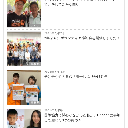
望、そして新たな問い
アジア
2024年6月28日
5年ぶりにボランティア感謝会を開催しました！
事務局
2024年5月14日
分け合う心を育む「梅干しふりかけ弁当」
事務局
2024年4月5日
国際協力に関心がなかった私が、Chosenに参加
して感じた3つの気づき