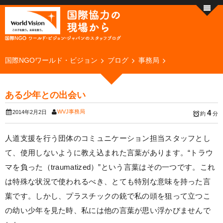
国際NGOワールド・ビジョン
ブログ
事務局
ある少年との出会い
WVJ事務局
4
2014年2月2日
約
分
人道支援を行う団体のコミュニケーション担当スタッフとし
て、使用しないように教え込まれた言葉があります。“トラウ
マを負った（traumatized）”という言葉はその一つです。これ
は特殊な状況で使われるべき、とても特別な意味を持った言
葉です。しかし、プラスチックの銃で私の頭を狙って立つこ
の幼い少年を見た時、私には他の言葉が思い浮かびませんで