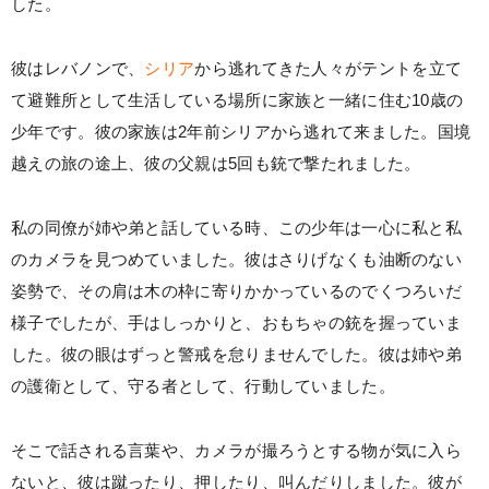
した。
彼はレバノンで、
シリア
から逃れてきた人々がテントを立て
て避難所として生活している場所に家族と一緒に住む10歳の
少年です。彼の家族は2年前シリアから逃れて来ました。国境
越えの旅の途上、彼の父親は5回も銃で撃たれました。
私の同僚が姉や弟と話している時、この少年は一心に私と私
のカメラを見つめていました。彼はさりげなくも油断のない
姿勢で、その肩は木の枠に寄りかかっているのでくつろいだ
様子でしたが、手はしっかりと、おもちゃの銃を握っていま
した。彼の眼はずっと警戒を怠りませんでした。彼は姉や弟
の護衛として、守る者として、行動していました。
そこで話される言葉や、カメラが撮ろうとする物が気に入ら
ないと、彼は蹴ったり、押したり、叫んだりしました。彼が