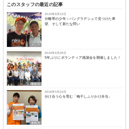
このスタッフの最近の記事
2024年8月13日
分離帯の少年～バングラデシュで見つけた希
望、そして新たな問い
アジア
2024年6月28日
5年ぶりにボランティア感謝会を開催しました！
事務局
2024年5月14日
分け合う心を育む「梅干しふりかけ弁当」
事務局