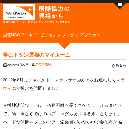
国際NGOワールド・ビジョン
ブログ
アフリカ
夢はトタン屋根のマイホーム！
WVJ事務局
5
2013年6月27日
約
分
2012年8月にチャイルド・スポンサーの方々をお連れして
マラ
ウイ
の支援地を訪問しました。
支援地訪問ツアーは、移動距離も長くスケジュールもタイト
で、途上国ならではのハプニングもあり得る旅になります。
ハードな時間をプロのツアー添乗員がいない中で参加者が協