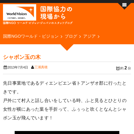
国際NGOワールド・ビジョン
ブログ
アジア
シャボン玉の木
三浦真穂
2
2013年7月4日
約
分
先日事業地であるディエンビエン省トアンザオ郡に行ったと
きです。
戸外にて村人と話し合いをしている時、ふと見るとひとりの
女性が横にあった葉を手折って、ふぅっと吹くとなんとシャ
ボン玉が飛んでいます！