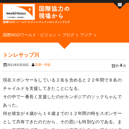
国際NGOワールド・ビジョン
ブログ
アジア
トンレサップ川
高瀬一使徒
4
2011年5月20日
約
分
現在スポンサーをしている２名を含めると２２年間で８名の
チャイルドを支援してきたことになる。
その中で一番長く支援したのがカンボジアのソックちゃんで
あった。
何せ彼女が４歳から１６歳までの１２年間の時をスポンサー
として共有できたのだから、その思いも特別なのである。ま