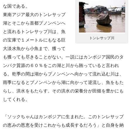
な国である。
東南アジア最大のトンレサップ
湖とそこから首都プノンペンへ
と流れるトンレサップ川は、魚
トンレサップ川
の宝庫で１メートルにもなる巨
大淡水魚から小魚まで、獲って
も獲っても尽きることがない。一説にはカンボジア国民のタ
ンパク質源の６０％をこの湖と川から賄っていると言われ
る。乾季の間は湖からプノンペンへ向かって流れ込む川は、
雨季になるとプノンペンから湖に向かって逆流し、魚をもた
らし、洪水をもたらす。その洪水の栄養分が田畑を豊かにも
してくれる。
「ソックちゃんはカンボジアに生まれた。このトンレサップ
の恵みの恩恵を受けこれからも成長するだろう」と自身を納