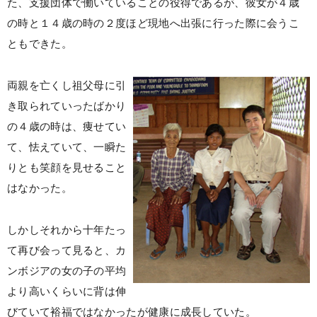
た、支援団体で働いていることの役得であるが、彼女が４歳
の時と１４歳の時の２度ほど現地へ出張に行った際に会うこ
ともできた。
両親を亡くし祖父母に引
き取られていったばかり
の４歳の時は、痩せてい
て、怯えていて、一瞬た
りとも笑顔を見せること
はなかった。
しかしそれから十年たっ
て再び会って見ると、カ
ンボジアの女の子の平均
より高いくらいに背は伸
びていて裕福ではなかったが健康に成長していた。