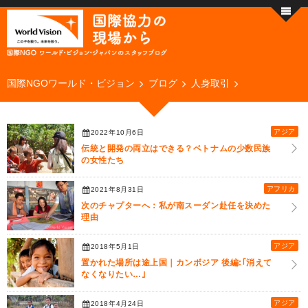
国際NGOワールド・ビジョン
ブログ
人身取引
アジア
2022年10月6日
伝統と開発の両立はできる？ベトナムの少数民族
の女性たち
アフリカ
2021年8月31日
次のチャプターへ：私が南スーダン赴任を決めた
理由
アジア
2018年5月1日
置かれた場所は途上国｜カンボジア 後編:｢消えて
なくなりたい…｣
アジア
2018年4月24日