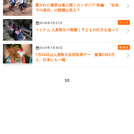
置かれた場所は途上国｜カンボジア 前編：「社会
での成功」の指標は収入？
アジア
2018年2月27日
ベトナム 人身取引の実態｜子どもの行方を追って
事務局
2015年7月30日
7月30日は人身取引反対世界デー 被害2090万
人、日本にも一端
1/1