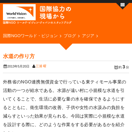
国際NGOワールド・ビジョン
ブログ
アジア
水道の作り方
三浦 曜
3
2013年5月20日
約
分
外務省のNGO連携無償資金で行っている東ティモール事業の
活動の一つが給水である。水源が遠い村に小規模な水道を引
いてくることで、生活に必要な量の水を確保できるようにす
るとともに、衛生環境の改善、子供や女性の水汲みの負担を
減らすといった効果が見られる。今回は実際に小規模な水道
を設計する際に、どのような作業をする必要があるかを紹介