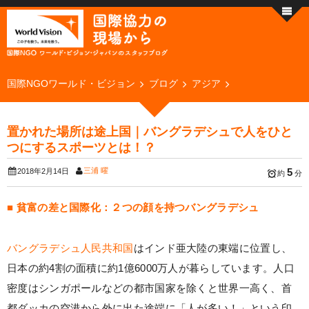
国際NGOワールド・ビジョン
ブログ
アジア
置かれた場所は途上国｜バングラデシュで人をひと
つにするスポーツとは！？
三浦 曜
5
2018年2月14日
約
分
■ 貧富の差と国際化：２つの顔を持つバングラデシュ
バングラデシュ人民共和国
はインド亜大陸の東端に位置し、
日本の約4割の面積に約1億6000万人が暮らしています。人口
密度はシンガポールなどの都市国家を除くと世界一高く、首
都ダッカの空港から外に出た途端に「人が多い！」という印