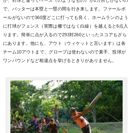
が、野球と違ってベース（のようなもの）が2カ所しかないの
で、バッターは本塁と一塁の間を行き来します。ファールボ
ールがないので360度どこに打っても良く、ホームランのよう
に打球がフェンス（実際は柵ではなく白線）を越えると6点入
ります。簡単に点が入るので293対260といったスコアもざら
にあります。他にも、アウト（ウィケットと言います）は各
チーム10アウトまで、グローブは使わないので素手、投球が
ワンバウンドなど相違点を挙げるときりがありません。