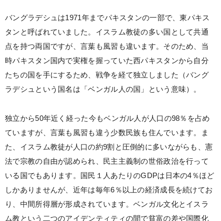
バングラデシュは1971年までパキスタンの一部で、東パキス
タンと呼ばれていました。イスラム教徒の多い国として共通
点を持つ両国ですが、言葉も風習も違います。そのため、当
時パキスタン国内で実権を握っていた西パキスタンから自分
たちの国を手にするため、戦争を経て独立しました（バング
ラデシュという国名は「ベンガル人の国」という意味）。
独立から50年近く経った今もベンガル人が人口の98％を占め
ていますが、言葉も風習も違う少数民族も住んでいます。ま
た、イスラム教徒が人口の約9割と圧倒的に多いながらも、憲
法で宗教の自由が認められ、民主主義制の世俗政治を行って
いる国でもあります。国民１人あたりのGDPは日本の4％ほど
しかありませんが、近年は毎年6％以上の経済成長を続けてお
り、中間所得層が形成されています。ベンガル文化とイスラ
ム教という二つのアイデンティティの間で貧富の差や国際化