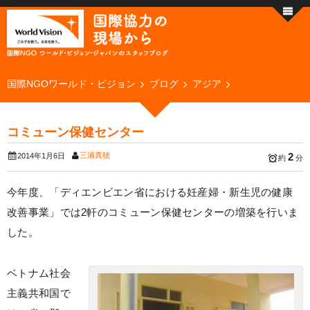
国際NGOワールド・ビジョン
ブログ
アジア
コミューン保健センター
三浦真穂
2
2014年1月6日
約
分
今年度、「ディエンビエン省における妊産婦・新生児の健康
改善事業」では2軒のコミューン保健センターの増築を行いま
した。
ベトナム社会
主義共和国で