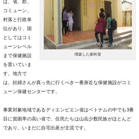
は、省、郡、
コミューン、
村落と行政単
位があり、国
としてはコミ
ューンレベル
増築した産科室
まで保健施設
を置いていま
す。地方で
は、妊婦さんが真っ先に行くべき一番身近な保健施設がコミ
ューン保健センターです。
事業対象地域であるディエンビエン省はベトナムの中でも3番
目に貧困率の高い省で、住民たちは山岳少数民族がほとんど
であり、いまだに自宅出産が主流です。