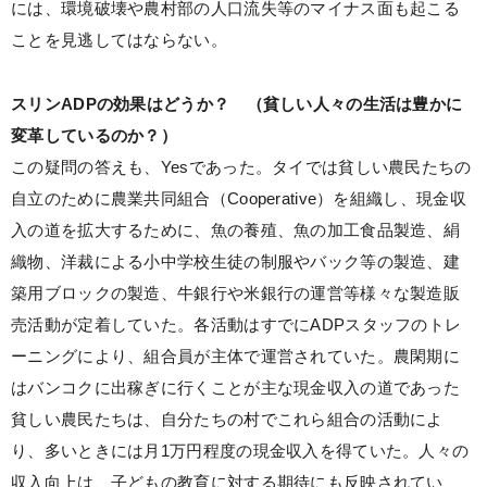
には、環境破壊や農村部の人口流失等のマイナス面も起こる
ことを見逃してはならない。
スリンADPの効果はどうか？ （貧しい人々の生活は豊かに
変革しているのか？）
この疑問の答えも、Yesであった。タイでは貧しい農民たちの
自立のために農業共同組合（Cooperative）を組織し、現金収
入の道を拡大するために、魚の養殖、魚の加工食品製造、絹
織物、洋裁による小中学校生徒の制服やバック等の製造、建
築用ブロックの製造、牛銀行や米銀行の運営等様々な製造販
売活動が定着していた。各活動はすでにADPスタッフのトレ
ーニングにより、組合員が主体で運営されていた。農閑期に
はバンコクに出稼ぎに行くことが主な現金収入の道であった
貧しい農民たちは、自分たちの村でこれら組合の活動によ
り、多いときには月1万円程度の現金収入を得ていた。人々の
収入向上は、子どもの教育に対する期待にも反映されてい