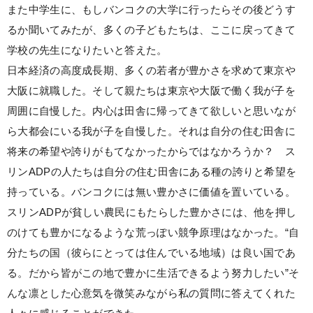
また中学生に、もしバンコクの大学に行ったらその後どうす
るか聞いてみたが、多くの子どもたちは、ここに戻ってきて
学校の先生になりたいと答えた。
日本経済の高度成長期、多くの若者が豊かさを求めて東京や
大阪に就職した。そして親たちは東京や大阪で働く我が子を
周囲に自慢した。内心は田舎に帰ってきて欲しいと思いなが
ら大都会にいる我が子を自慢した。それは自分の住む田舎に
将来の希望や誇りがもてなかったからではなかろうか？ ス
リンADPの人たちは自分の住む田舎にある種の誇りと希望を
持っている。バンコクには無い豊かさに価値を置いている。
スリンADPが貧しい農民にもたらした豊かさには、他を押し
のけても豊かになるような荒っぽい競争原理はなかった。“自
分たちの国（彼らにとっては住んでいる地域）は良い国であ
る。だから皆がこの地で豊かに生活できるよう努力したい”そ
んな凛とした心意気を微笑みながら私の質問に答えてくれた