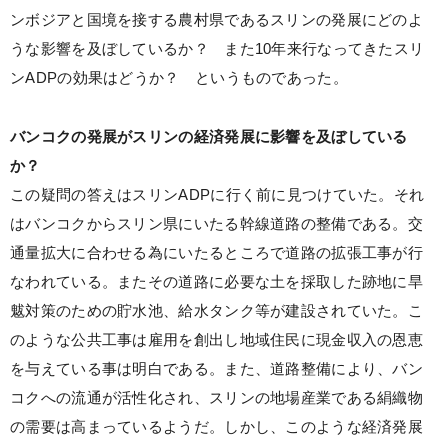
ンボジアと国境を接する農村県であるスリンの発展にどのよ
うな影響を及ぼしているか？ また10年来行なってきたスリ
ンADPの効果はどうか？ というものであった。
バンコクの発展がスリンの経済発展に影響を及ぼしている
か？
この疑問の答えはスリンADPに行く前に見つけていた。それ
はバンコクからスリン県にいたる幹線道路の整備である。交
通量拡大に合わせる為にいたるところで道路の拡張工事が行
なわれている。またその道路に必要な土を採取した跡地に旱
魃対策のための貯水池、給水タンク等が建設されていた。こ
のような公共工事は雇用を創出し地域住民に現金収入の恩恵
を与えている事は明白である。また、道路整備により、バン
コクへの流通が活性化され、スリンの地場産業である絹織物
の需要は高まっているようだ。しかし、このような経済発展