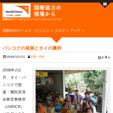
国際NGOワールド・ビジョン
ブログ
アジア
バンコクの発展とタイの農村
高瀬一使徒
4
2006年3月22日
約
分
2006年の2
月、タイ・バ
ンコクで国
連・難民高等
弁務官事務所
（UNHCR）