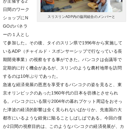
が主催する2
日間のワーク
スリスリンADP内の協同組合のメンバーと
ショップにN
GOのパネラ
ーの１人とし
て参加した。その後、タイのスリン県で1996年から実施して
いるADP（チャイルド・スポンサーシップで行なっている長
期開発事業）の視察をする事ができた。バンコクは会議等で
定期的に行く機会があるが、スリンのような農村地帯を訪問
するのは10年ぶりであった。
急速な経済発展の恩恵を享受するバンコクの姿を見ると、東
京オリンピックのあった1960年代の日本を彷彿とさせられ
る。バンコクにいる限り2004年の暮れプケット周辺をおそっ
た津波の経済的影響は全く見られないばかりか、先進国の大
都市にいるような錯覚に陥ることしばしばである。今回の僅
か2日間の視察目的は、このようなバンコクの経済発展が、カ