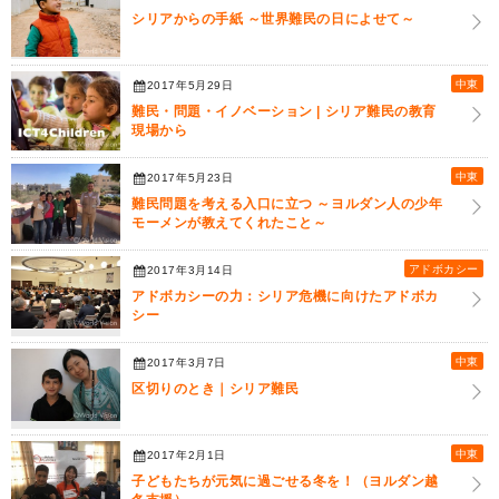
シリアからの手紙 ～世界難民の日によせて～
中東
2017年5月29日
難民・問題・イノベーション | シリア難民の教育
現場から
中東
2017年5月23日
難民問題を考える入口に立つ ～ヨルダン人の少年
モーメンが教えてくれたこと～
アドボカシー
2017年3月14日
アドボカシーの力：シリア危機に向けたアドボカ
シー
中東
2017年3月7日
区切りのとき｜シリア難民
中東
2017年2月1日
子どもたちが元気に過ごせる冬を！（ヨルダン越