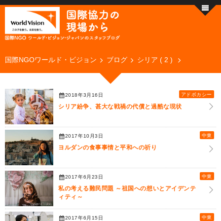
国際NGOワールド・ビジョン
ブログ
シリア ( 2 )
アドボカシー
2018年3月16日
シリア紛争、甚大な戦禍の代償と過酷な現状
中東
2017年10月3日
ヨルダンの食事事情と平和への祈り
中東
2017年6月23日
私の考える難民問題 ～祖国への想いとアイデンテ
ィティ～
中東
2017年6月15日