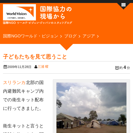
国際NGOワールド・ビジョン
ブログ
アジア
子どもたちを見て思うこと
三浦 曜
4
2009年11月28日
約
分
スリランカ
北部の国
内避難民キャンプ内
での衛生キット配布
に行ってきました。
衛生キットと言うと