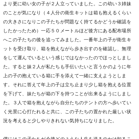
より更に幼い女の子が２人立っていました。この幼い３姉妹
のことが気になり（４人分の衛生キットは箱も抱えるくらい
の大きさになりこの子たちが問題なく持てるかどうか確認を
したかったため）一応５０メートルほど後方にある配布場所
へこの子たちの後を追ってみました。一番年上の子が衛生キ
ットを受け取り、箱を抱えながら歩き出すのを確認し、無理
をして運んでいるという感じではなかったのでほっとしまし
た。すると妹２人が私たちも手伝いたいと言うかのように年
上の子の抱えている箱に手を添えて一緒に支えようとしま
す。それに答えて年上の子は立ち止まり少し箱を抱える位置
を下げて、妹たちが箱の下を持つことが出来るようにしまし
た。３人で箱を抱えながら自分たちのテントの方へ歩いてい
く光景に心打たれると共に、この子たちの置かれた厳しい状
況を考えると少しやりきれない気持ちになりました。
僕にはこの子たちが今後どのような人生を送るのかは知るこ