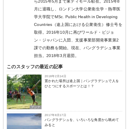
ら2015年5月まで東ティモール駐在。2015年8
月に退職し、ロンドン大学公衆衛生学・熱帯医
学大学院でMSc. Public Health in Developing
Countries（途上国における公衆衛生）修士号を
取得。2016年10月に再びワールド・ビジョ
ン・ジャパンに入団、支援事業部開発事業第2
課での勤務を開始。現在、バングラデシュ事業
担当。2018年3月退団。
このスタッフの最近の記事
2018年2月14日
置かれた場所は途上国｜バングラデシュで人を
ひとつにするスポーツとは！？
アジア
2017年8月17日
バングラデシュを、いろいろな角度から眺めて
みると