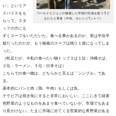
い」というア
ドバイスをも
ワールドビジョンの修復した学校の完成を祝う子ど
もたちと筆者（中央、オレンジTシャツ）
らって、スタ
ッフの方にも
ずくスープをいただいた。食べる事があるのか、実は半信半
疑だったのだが、もう秘蔵のスープは残り１袋になってしま
った。
（蛇足だが、今私の食べたい物トップ３は１位：沖縄そば、
２位：ラーメン、３位：日本そば）
こちらでの食べ物は、どちらかと言えば「シンプル」であ
る。
基本的にパンと肉（鶏、牛肉）もしくは魚。
テラピアは焼き魚にすると非常においしい。ここにきて緑黄
色野菜のようなものをあまり食べていないが、市場でもあま
り見かけない。たまに市場に出てくる苦菜的な青野菜がある