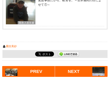
緊急事態だから、教育を。～世界難民の日によ
せて①～
緊急人道支援
國吉美紗
PREV
NEXT