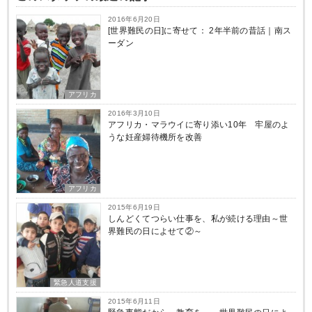
2016年6月20日
[世界難民の日]に寄せて： 2年半前の昔話｜南ス
ーダン
アフリカ
2016年3月10日
アフリカ・マラウイに寄り添い10年 牢屋のよ
うな妊産婦待機所を改善
アフリカ
2015年6月19日
しんどくてつらい仕事を、私が続ける理由～世
界難民の日によせて②～
緊急人道支援
2015年6月11日