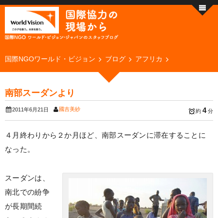
国際NGOワールド・ビジョン
ブログ
アフリカ
南部スーダンより
國吉美紗
4
2011年6月21日
約
分
４月終わりから２か月ほど、南部スーダンに滞在することに
なった。
スーダンは、
南北での紛争
が長期間続