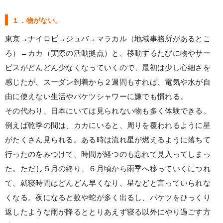
１．物がない。
東京→ナイロビ→ジュバ→マラカル（地域事務所があるとこ
ろ）→カカ（実際の活動拠点）と、移動するたびに物やサー
ビスがどんどん少なくなっていくので、最初は少し心細さを
感じたが、スーダン到着から２週間もすれば、電気や水が自
由に使えない生活やバケツシャワーに嫌でも慣れる。
その代わり、日本にいては見られない物も多く体験できる。
例えば乾季の間は、カカにいると、周りを覆われるように星
がたくさん見られる。ある時は流れ星が燃えるように落ちて
行ったのをみつけて、時間が経つのも忘れて見入ってしまっ
た。ただし５月の終り、６月頃から雨季へ移っていくにつれ
て、就寝時間はどんどん早くなり、星などと言っていられな
くなる。夜になると蚊や蛇が多く出るし、バケツをひっくり
返したような雨が降るととりあえず寝る以外にやり過ごす方