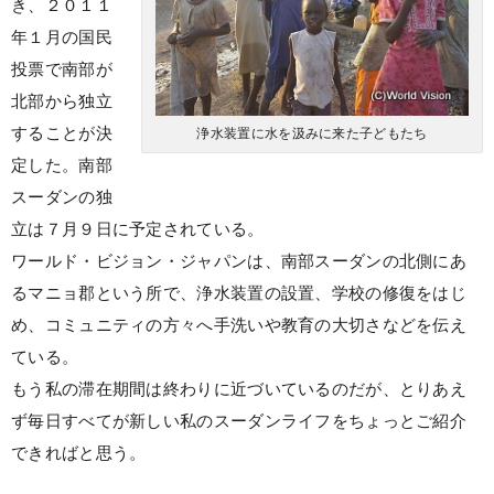
き、２０１１
年１月の国民
投票で南部が
北部から独立
することが決
浄水装置に水を汲みに来た子どもたち
定した。南部
スーダンの独
立は７月９日に予定されている。
ワールド・ビジョン・ジャパンは、南部スーダンの北側にあ
るマニョ郡という所で、浄水装置の設置、学校の修復をはじ
め、コミュニティの方々へ手洗いや教育の大切さなどを伝え
ている。
もう私の滞在期間は終わりに近づいているのだが、とりあえ
ず毎日すべてが新しい私のスーダンライフをちょっとご紹介
できればと思う。