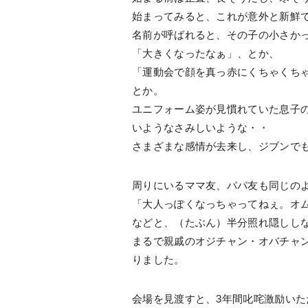
始まってみると、これが意外と新鮮で
名前が呼ばれると、その子の小さか
「大きくなったなぁ」、とか、
「運動会で顔を真っ赤にくちゃくち
とか。
ユニフォーム姿が見慣れていた息子
いようなさみしいような・・
さまざまな感情が去来し、ジブンで
周りにいるママ友、パパ友も同じの
「大人っぽくなっちゃってねぇ。オム
などと、（たぶん）半分照れ隠しし
まるで親戚のオジチャン・オバチャ
りました。
会場を見渡すと、3年間叱咤激励い