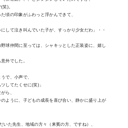
(笑)。
った頃の印象がふわっと浮かんできて、
ゃにして泣き叫んでいた子が、すっかり少女だわ」・・
の野球仲間に至っては、シャキッとした正装姿に、嬉し
も意外でした。
ようで、小声で、
ツしてたくせに(笑)」
ながら、
ンのように、子どもの成長を喜び合い、静かに盛り上が
ただいた先生、地域の方々（来賓の方、ですね）、