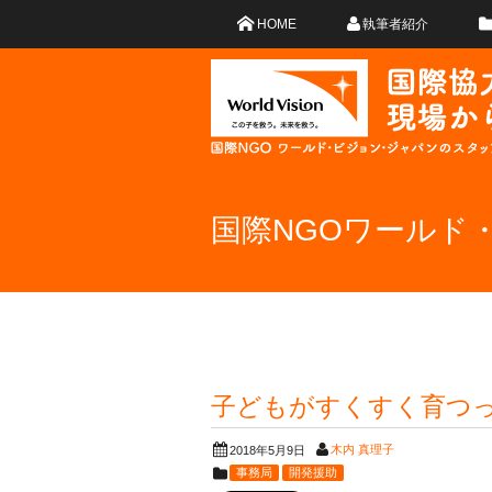
HOME
執筆者紹介
国際NGOワールド
子どもがすくすく育つ
木内 真理子
2018年5月9日
事務局
開発援助