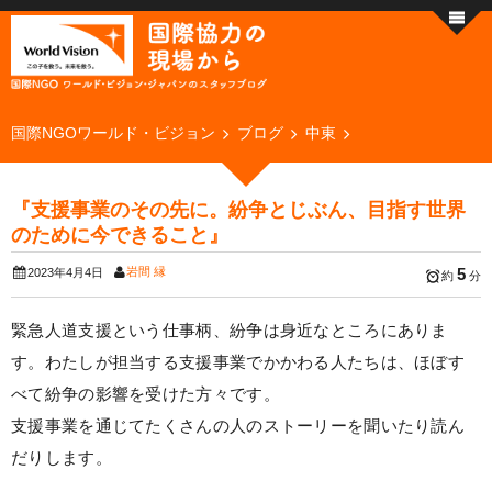
国際NGOワールド・ビジョン
ブログ
中東
『支援事業のその先に。紛争とじぶん、目指す世界
のために今できること』
岩間 縁
5
2023年4月4日
約
分
緊急人道支援という仕事柄、紛争は身近なところにありま
す。わたしが担当する支援事業でかかわる人たちは、ほぼす
べて紛争の影響を受けた方々です。
支援事業を通じてたくさんの人のストーリーを聞いたり読ん
だりします。