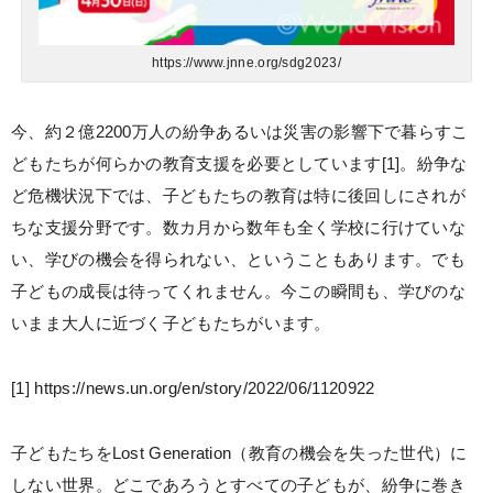
https://www.jnne.org/sdg2023/
今、約２億2200万人の紛争あるいは災害の影響下で暮らすこ
どもたちが何らかの教育支援を必要としています[1]。紛争な
ど危機状況下では、子どもたちの教育は特に後回しにされが
ちな支援分野です。数カ月から数年も全く学校に行けていな
い、学びの機会を得られない、ということもあります。でも
子どもの成長は待ってくれません。今この瞬間も、学びのな
いまま大人に近づく子どもたちがいます。
[1] https://news.un.org/en/story/2022/06/1120922
子どもたちをLost Generation（教育の機会を失った世代）に
しない世界。どこであろうとすべての子どもが、紛争に巻き