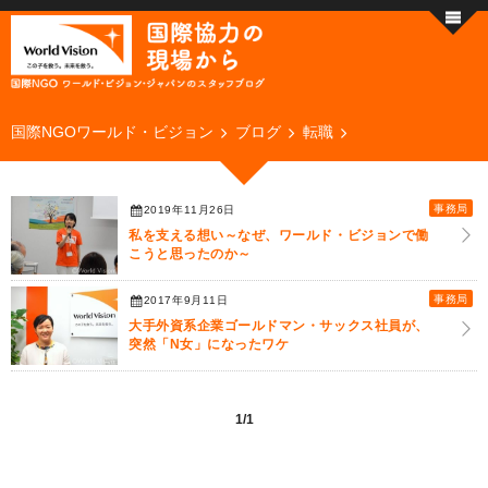
国際NGOワールド・ビジョン
ブログ
転職
事務局
2019年11月26日
私を支える想い～なぜ、ワールド・ビジョンで働
こうと思ったのか～
事務局
2017年9月11日
大手外資系企業ゴールドマン・サックス社員が、
突然「N女」になったワケ
1/1