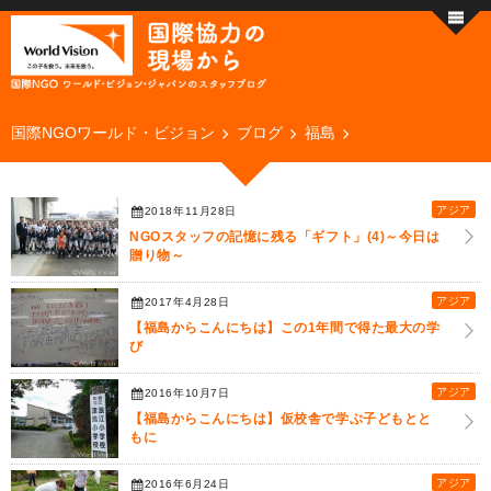
国際NGOワールド・ビジョン
ブログ
福島
アジア
2018年11月28日
NGOスタッフの記憶に残る「ギフト」(4)～今日は
贈り物～
アジア
2017年4月28日
【福島からこんにちは】この1年間で得た最大の学
び
アジア
2016年10月7日
【福島からこんにちは】仮校舎で学ぶ子どもとと
もに
アジア
2016年6月24日