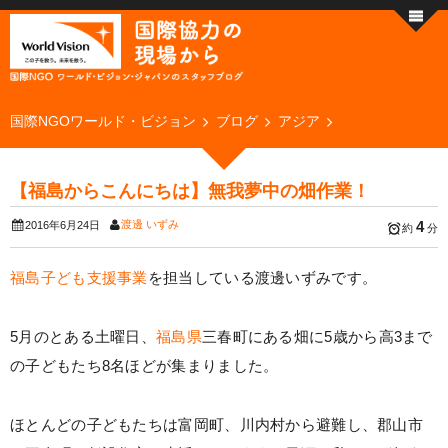
国際NGOワールド・ビジョン
ブログ
アジア
【福島からこんにちは】無我夢中の畑作業！
渡邊 いずみ
4
2016年6月24日
約
分
福島子ども支援事業
を担当している渡邊いずみです。
5月のとある土曜日、
福島県
三春町にある畑に5歳から高3まで
の子どもたち8名ほどが集まりました。
ほとんどの子どもたちは富岡町、川内村から避難し、郡山市