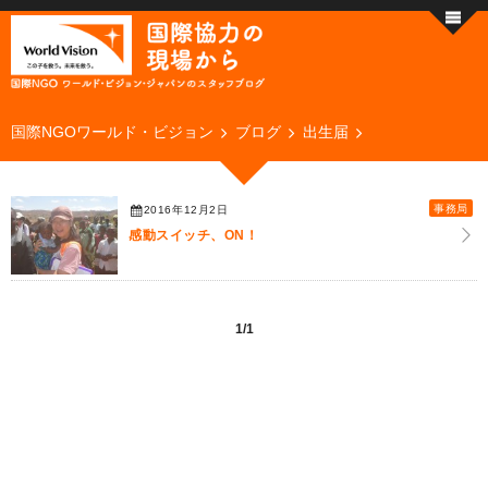
国際NGOワールド・ビジョン
ブログ
出生届
事務局
2016年12月2日
感動スイッチ、ON！
1/1