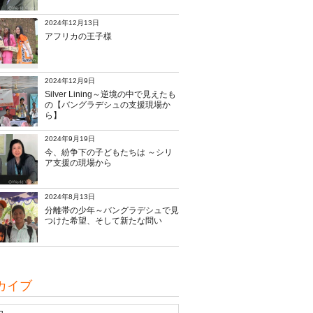
2024年12月13日
アフリカの王子様
2024年12月9日
Silver Lining～逆境の中で見えたも
の【バングラデシュの支援現場か
ら】
2024年9月19日
今、紛争下の子どもたちは ～シリ
ア支援の現場から
2024年8月13日
分離帯の少年～バングラデシュで見
つけた希望、そして新たな問い
カイブ