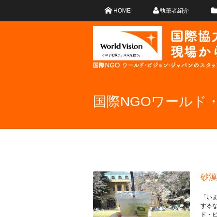
HOME
執筆者紹介
国際NGOワールド
砂漠
「いま
する
ド・