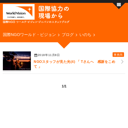
国際NGOワールド・ビジョン
ブログ
いのち
事務局
2018年11月8日
NGOスタッフが見た光(4) 「 Tさんへ 感謝をこめ
て 」
1/1