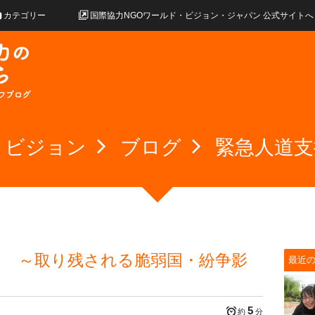
カテゴリー
国際協力NGOワールド・ビジョン・ジャパン 公式サイトへ
・ビジョン
ブログ
緊急人道支
」 ～取り残される脆弱国・紛争影
最近
5
約
分