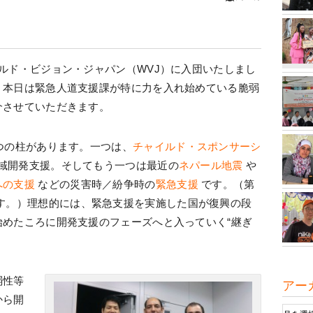
ルド・ビジョン・ジャパン（WVJ）に入団いたしまし
。本日は緊急人道支援課が特に力を入れ始めている脆弱
介させていただきます。
つの柱があります。一つは、
チャイルド・スポンサーシ
地域開発支援。そしてもう一つは最近の
ネパール地震
や
への支援
などの災害時／紛争時の
緊急支援
です。（第
す。）理想的には、緊急支援を実施した国が復興の段
めたころに開発支援のフェーズへと入っていく“継ぎ
。
弱性等
アー
から開