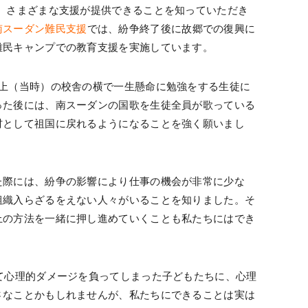
、さまざまな支援が提供できることを知っていただき
南スーダン難民支援
では、紛争終了後に故郷での復興に
難民キャンプでの教育支援を実施しています。
途上（当時）の校舎の横で一生懸命に勉強をする生徒に
った後には、南スーダンの国歌を生徒全員が歌っている
材として祖国に戻れるようになることを強く願いまし
た際には、紛争の影響により仕事の機会が非常に少な
組織入らざるをえない人々がいることを知りました。そ
上の方法を一緒に押し進めていくことも私たちにはでき
て心理的ダメージを負ってしまった子どもたちに、心理
さなことかもしれませんが、私たちにできることは実は