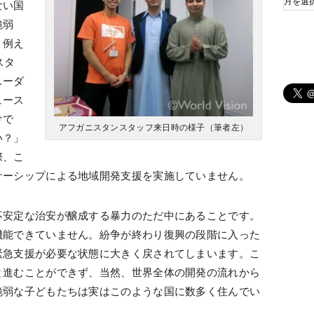
ない国
脆弱
。例え
スタ
スーダ
ュース
けで
アフガニスタンスタッフ来日時の様子（筆者左）
い？」
際、こ
サーシップによる地域開発支援を実施していません。
不安定な治安が醸成する暴力のただ中にあることです。
機能できていません。紛争が終わり復興の段階に入った
緊急支援が必要な状態に大きく戻されてしまいます。こ
と進むことができず、当然、世界全体の開発の流れから
脆弱な子どもたちは実はこのような国に数多く住んでい