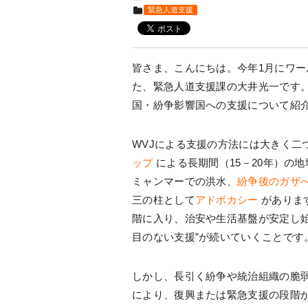
緊急人道支援
皆さま、こんにちは。今年1月にワー
た、緊急人道支援課の大井光一です
国・紛争影響国への支援について紹
WVJによる支援の方法には大きく二
ップ
による長期間（15－20年）の
ミャンマーでの洪水、
紛争後のガザ
三の柱として
アドボカシー
がありま
階に入り、治安や生活基盤が安定し始
目のない支援”が続いていくことです
しかし、長引く紛争や統治組織の脆
により、復興または緊急支援の段階