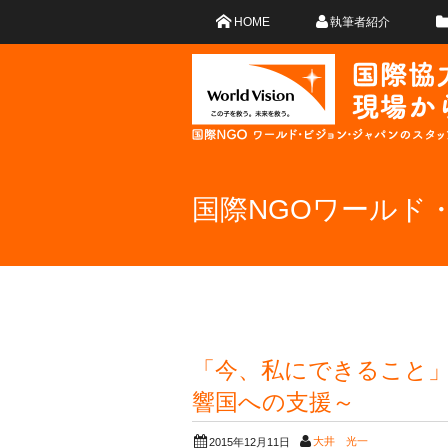
HOME
執筆者紹介
国際NGOワールド
「今、私にできること
響国への支援～
大井 光一
2015年12月11日