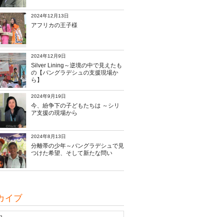
2024年12月13日
アフリカの王子様
2024年12月9日
Silver Lining～逆境の中で見えたも
の【バングラデシュの支援現場か
ら】
2024年9月19日
今、紛争下の子どもたちは ～シリ
ア支援の現場から
2024年8月13日
分離帯の少年～バングラデシュで見
つけた希望、そして新たな問い
カイブ