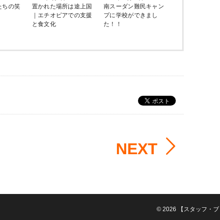
たちの笑
置かれた場所は途上国
南スーダン難民キャン
｜エチオピアでの支援
プに学校ができまし
と食文化
た！！
NEXT
© 2026
【スタッフ・ブ