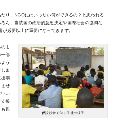
たり、NGOにはいったい何ができるの？と思われる
ちろん、当該国の政治的意思決定や国際社会の協調な
響が必要以上に重要になってきます。
ちのよ
の一部
るよう
でしま
支援期
りませ
ばいい
で支援
とも難
仮設校舎で学ぶ生徒の様子