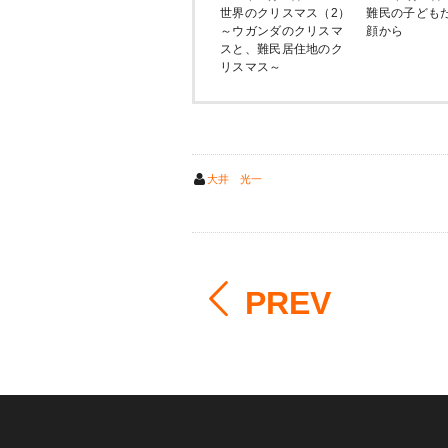
世界のクリスマス（2）
難民の子ども
～ウガンダのクリスマ
顔から
スと、難民居住地のク
リスマス～
大井 光一
PREV