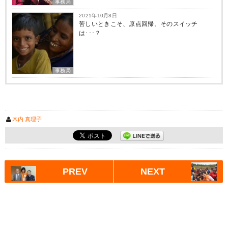
事務局
2021年10月8日
苦しいときこそ、原点回帰。そのスイッチ
は･･･？
事務局
木内 真理子
PREV
NEXT