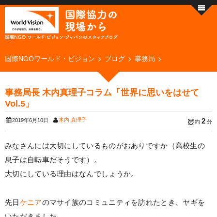
国際NGOワールド・ビジョン
ブログ
事務局
事務局長 木内真理子コラム「世界に思いをはせて
Vol.5」
木内 真理子
2
2019年6月10日
約
分
みなさんには大切にしているものがおありですか（高校生の
息子は自転車だそうです）。
大切にしている理由はなんでしょうか。
先日
ケニア
のマサイ族のコミュニティを訪れたとき、ヤギを
いただきました。