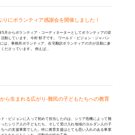
ぶりにボランティア感謝会を開催しました！
23年5月からボランティア・コーディネーターとしてボランティアの皆
と活動しています、今村 郁子です。 ワールド・ビジョン・ジャパン
VJ)には、事務所ボランティア、在宅翻訳ボランティアの方が活動に参
くださっています。 例えば...
から生まれる広がり‐難民の子どもたちへの教育
ルド・ビジョンに入って初めて担当したのは、シリア危機によって難
なったシリア人の子どもたち、そして受け入れ地域のヨルダン人の子
たちへの支援事業でした。特に教育支援はとても思い入れのある事業
どもたちにもらった、活動中の絵や工作...