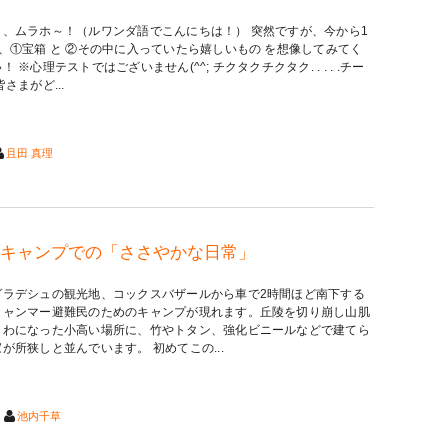
ま、ムラホ～！（ルワンダ語でこんにちは！） 突然ですが、今から1
、①宝箱 と ②その中に入っていたら嬉しいもの を想像してみてく
！ ※心理テストではございません(^^; チクタクチクタク. . . . .チー
皆さまがど...
且田 真理
キャンプでの「ささやかな日常」
グラデシュの観光地、コックスバザールから車で2時間ほど南下する
ミャンマー避難民のためのキャンプが現れます。丘陵を切り崩し山肌
らわになった小高い場所に、竹やトタン、強化ビニールなどで建てら
が所狭しと並んでいます。 初めてこの...
池内千草