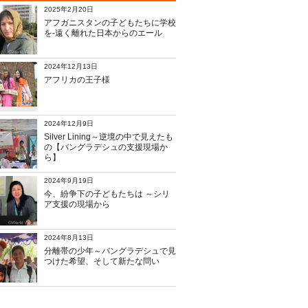
2025年2月20日
アフガニスタンの子どもたちに学校
を‐遠く離れた日本からのエール
2024年12月13日
アフリカの王子様
2024年12月9日
Silver Lining～逆境の中で見えたも
の【バングラデシュの支援現場か
ら】
2024年9月19日
今、紛争下の子どもたちは ～シリ
ア支援の現場から
2024年8月13日
分離帯の少年～バングラデシュで見
つけた希望、そして新たな問い