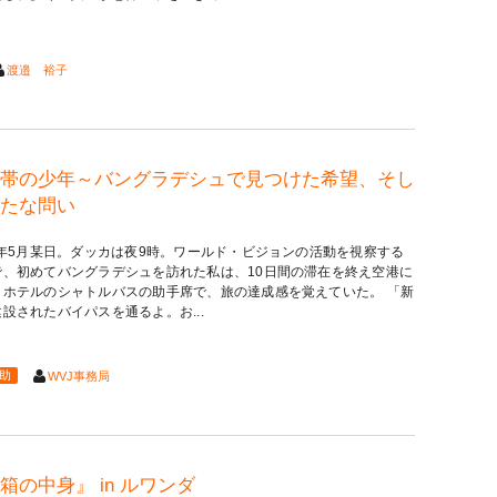
渡邉 裕子
帯の少年～バングラデシュで見つけた希望、そし
たな問い
24年5月某日。ダッカは夜9時。ワールド・ビジョンの活動を視察する
で、初めてバングラデシュを訪れた私は、10日間の滞在を終え空港に
うホテルのシャトルバスの助手席で、旅の達成感を覚えていた。 「新
設されたバイパスを通るよ。お...
助
WVJ事務局
箱の中身』 in ルワンダ