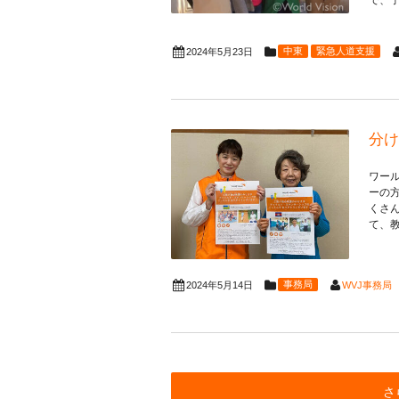
中東
緊急人道支援
2024年5月23日
分け
ワー
ーの
くさ
て、教
事務局
WVJ事務局
2024年5月14日
さ