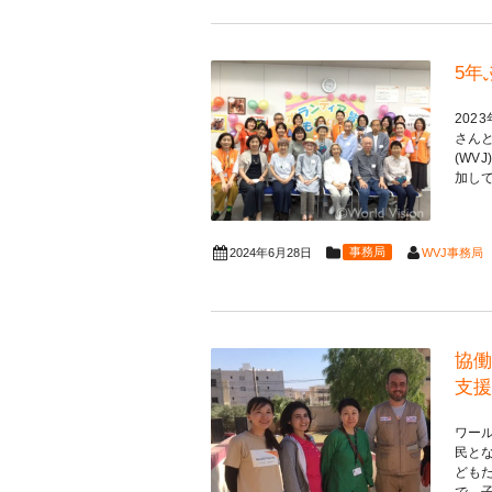
5年
20
さん
(W
加して
事務局
WVJ事務局
2024年6月28日
協働
支援
ワー
民と
ども
で、子