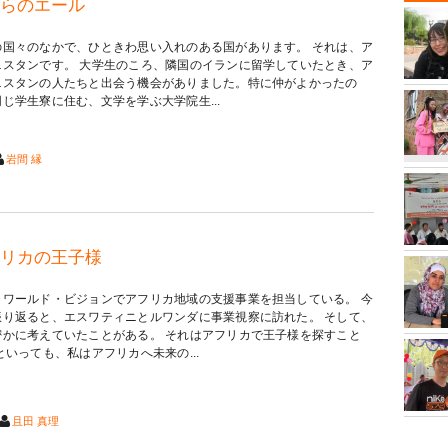
らのエール
の国々のなかで、ひときわ思い入れのある国があります。 それは、ア
ニスタンです。 大学生のころ、隣国のイランに留学していたとき、ア
ニスタンの人たちと出会う機会がありました。特に仲がよかったの
じ学生寮に住む、文学を学ぶ大学院生...
岩間 縁
リカの王子様
、ワールド・ビジョンでアフリカ地域の支援事業を担当している。 今
振り返ると、エスワティニとルワンダに事業視察に訪れた。 そして、
密かに考えていたことがある。 それはアフリカで王子様を探すこと
といっても、私はアフリカへ未来の...
且田 真理