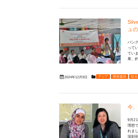
Si
ュの
バン
って
てい
果、約
アジア
開発援助
駐在
2024年12月9日
今、
9月
理想
れま
深刻化