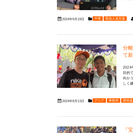
中東
緊急人道支援
2024年9月19日
分離
て新
20
目的
向か
しく建
アジア
事務局
開発援
2024年8月13日
『宝