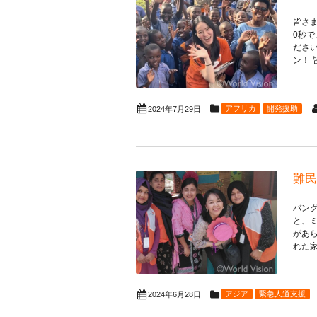
皆さ
0秒で
ださい
ン！ 
アフリカ
開発援助
2024年7月29日
難民
バン
と、
があ
れた家
アジア
緊急人道支援
2024年6月28日