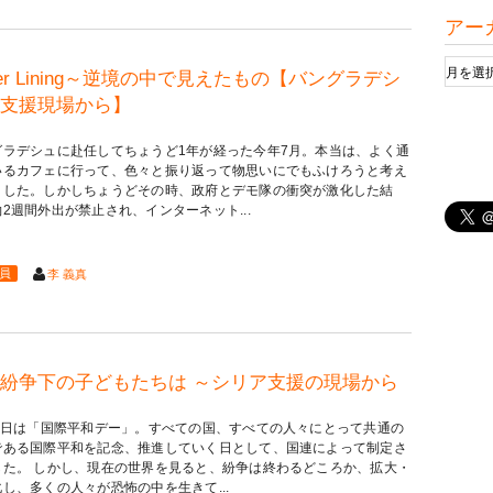
アー
lver Lining～逆境の中で見えたもの【バングラデシ
支援現場から】
グラデシュに赴任してちょうど1年が経った今年7月。本当は、よく通
いるカフェに行って、色々と振り返って物思いにでもふけろうと考え
ました。しかしちょうどその時、政府とデモ隊の衝突が激化した結
2週間外出が禁止され、インターネット...
員
李 義真
紛争下の子どもたちは ～シリア支援の現場から
21日は「国際平和デー」。すべての国、すべての人々にとって共通の
である国際平和を記念、推進していく日として、国連によって制定さ
した。 しかし、現在の世界を見ると、紛争は終わるどころか、拡大・
し、多くの人々が恐怖の中を生きて...