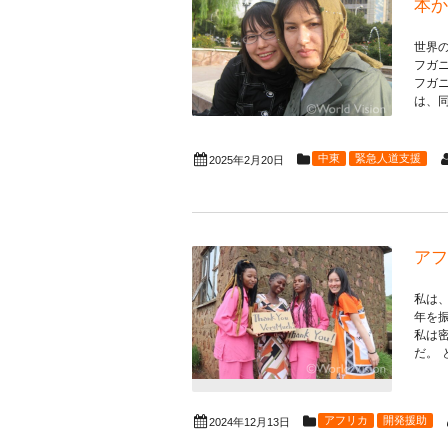
本か
世界
フガ
フガ
は、同
中東
緊急人道支援
2025年2月20日
アフ
私は
年を
私は
だ。 
アフリカ
開発援助
2024年12月13日