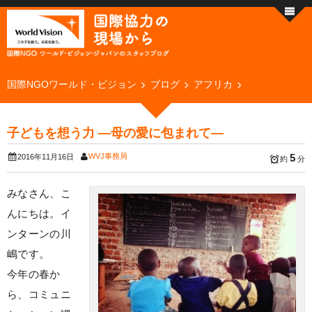
国際NGOワールド・ビジョン
ブログ
アフリカ
子どもを想う力 ―母の愛に包まれて―
WVJ事務局
5
2016年11月16日
約
分
みなさん、こ
んにちは。イ
ンターンの川
嶋です。
今年の春か
ら、コミュニ