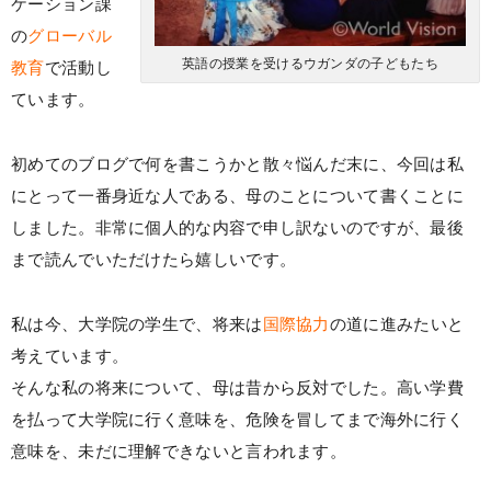
ケーション課
の
グローバル
英語の授業を受けるウガンダの子どもたち
教育
で活動し
ています。
初めてのブログで何を書こうかと散々悩んだ末に、今回は私
にとって一番身近な人である、母のことについて書くことに
しました。非常に個人的な内容で申し訳ないのですが、最後
まで読んでいただけたら嬉しいです。
私は今、大学院の学生で、将来は
国際協力
の道に進みたいと
考えています。
そんな私の将来について、母は昔から反対でした。高い学費
を払って大学院に行く意味を、危険を冒してまで海外に行く
意味を、未だに理解できないと言われます。