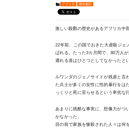
アフリカ
開発援助
激しい殺戮の歴史があるアフリカ中
22年前、この国でおきた大虐殺ジェ
ばれる。たった3カ月間で、80万人
通れる道はひとつとしてなかったと
ルワンダのジェノサイドが残虐と言わ
た兵士が多くの女性に性的暴行をはた
っくりと死に至らせるという卑劣な
あまりに残酷な事実に、想像力がつ
かなかった。
目の前で家族を惨殺された人々は何