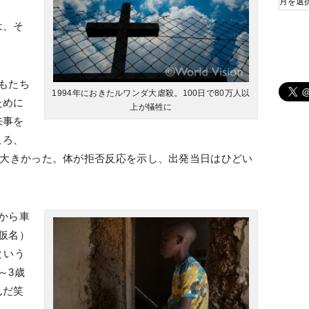
は、そ
もたち
1994年におきたルワンダ大虐殺。100日で80万人以
ために
上が犠牲に
来事を
ころ、
が大きかった。体が拒否反応を示し、出発当日はひどい
から車
仮名）
という
～3歳
んだ笑