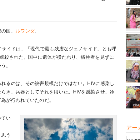
部の国、
ルワンダ
。
ノサイドは、「現代で最も残虐なジェノサイド」とも呼
が虐殺された。国中に遺体が横たわり、犠牲者を見ずに
いう。
れるのは、その被害規模だけではない。HIVに感染し
らき、兵器としてそれを用いた。HIVを感染させ、ゆ
行為が行われていたのだ。
いてい
アー
を思う