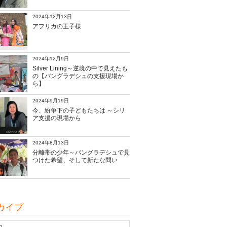
2024年12月13日
アフリカの王子様
2024年12月9日
Silver Lining～逆境の中で見えたも
の【バングラデシュの支援現場か
ら】
2024年9月19日
今、紛争下の子どもたちは ～シリ
ア支援の現場から
2024年8月13日
分離帯の少年～バングラデシュで見
つけた希望、そして新たな問い
カイブ