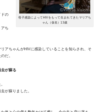
イドの
母子感染によってHIVをもって生まれてきたマリアち
ゃん（仮名）13歳
リアち
リアちゃんがHIVに感染していることを知らされ、そ
たのだ。
過去が蘇る
た。
過去が蘇りました。
った体と心の傷を数年かけて癒し、今の夫と恋に落ち、