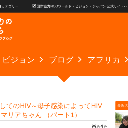
カテゴリー
国際協力NGOワールド・ビジョン・ジャパン 公式サイトへ
・ビジョン
ブログ
アフリカ
としてのHIV～母子感染によってHIV
最近
マリアちゃん （パート1）
4
約
分