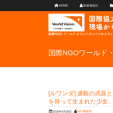
HOME
執筆者紹介
国際NGOワールド
[ルワンダ] 虐殺の武器
を持って生まれた少女、
WVJ事務局
2016年4月28日