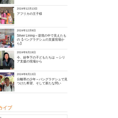
2024年12月13日
アフリカの王子様
2024年12月9日
Silver Lining～逆境の中で見えたも
の【バングラデシュの支援現場か
ら】
2024年9月19日
今、紛争下の子どもたちは ～シリ
ア支援の現場から
2024年8月13日
分離帯の少年～バングラデシュで見
つけた希望、そして新たな問い
カイブ