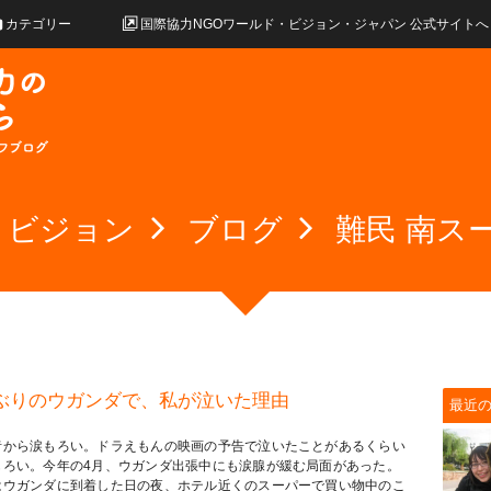
カテゴリー
国際協力NGOワールド・ビジョン・ジャパン 公式サイトへ
・ビジョン
ブログ
難民 南ス
ぶりのウガンダで、私が泣いた理由
最近
昔から涙もろい。ドラえもんの映画の予告で泣いたことがあるくらい
もろい。今年の4月、ウガンダ出張中にも涙腺が緩む局面があった。
はウガンダに到着した日の夜、ホテル近くのスーパーで買い物中のこ