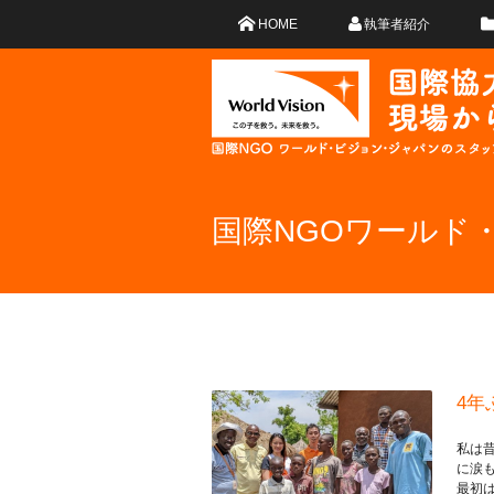
HOME
執筆者紹介
国際NGOワールド
4年
私は
に涙
最初