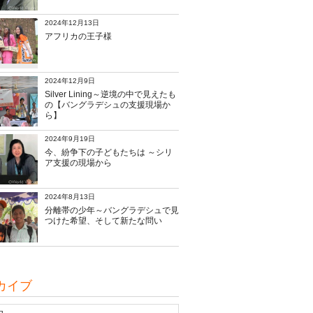
2024年12月13日
アフリカの王子様
2024年12月9日
Silver Lining～逆境の中で見えたも
の【バングラデシュの支援現場か
ら】
2024年9月19日
今、紛争下の子どもたちは ～シリ
ア支援の現場から
2024年8月13日
分離帯の少年～バングラデシュで見
つけた希望、そして新たな問い
カイブ