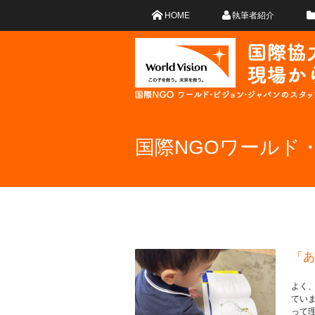
HOME
執筆者紹介
国際NGOワールド
「あ
よく
てい
って