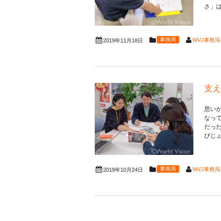
さ」は
事務局
WVJ事務局
2019年11月18日
支え
思い
なっ
だっ
びじょ
事務局
WVJ事務局
2019年10月24日