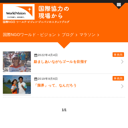
国際NGOワールド・ビジョン
ブログ
マラソン
事務局
2022年4月4日
励ましあいながらゴールを目指す
事務局
2019年9月6日
「限界」って、なんだろう
1/1